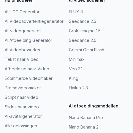
Hulpmiddelen
AI videomodellen
AI UGC Generator
FLUX 3
AI Videoadvertentiegenerator
Seedance 2.5
AI-videogenerator
Grok Imagine 1.5
AI Afbeelding Generator
Seedance 2.0
AI Videobewerker
Gemini Omni Flash
Tekst naar Video
Minimax
Afbeelding naar Video
Veo 3.1
Ecommerce videomaker
Kling
Promovideomaker
Hailuo 2.3
Script naar video
AI afbeeldingsmodellen
Slides naar video
AI-avatargenerator
Nano Banana Pro
Alle oplossingen
Nano Banana 2