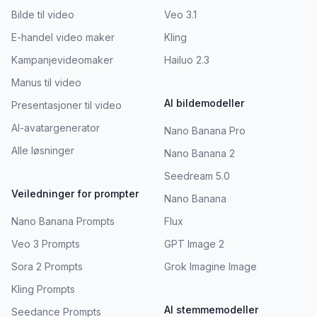
Bilde til video
Veo 3.1
E-handel video maker
Kling
Kampanjevideomaker
Hailuo 2.3
Manus til video
AI bildemodeller
Presentasjoner til video
AI-avatargenerator
Nano Banana Pro
Alle løsninger
Nano Banana 2
Seedream 5.0
Veiledninger for prompter
Nano Banana
Nano Banana Prompts
Flux
Veo 3 Prompts
GPT Image 2
Sora 2 Prompts
Grok Imagine Image
Kling Prompts
AI stemmemodeller
Seedance Prompts