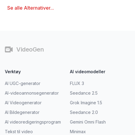
Se alle
Alternativer
...
Bunntekst
VideoGen
Verktøy
AI videomodeller
AI UGC-generator
FLUX 3
AI-videoannonsegenerator
Seedance 2.5
AI Videogenerator
Grok Imagine 1.5
AI Bildegenerator
Seedance 2.0
AI videoredigeringsprogram
Gemini Omni Flash
Tekst til video
Minimax