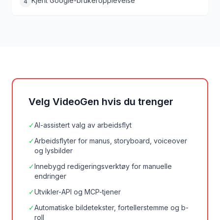
Kjent Google-brukeropplevelse
4
Velg VideoGen hvis du trenger
✓
AI-assistert valg av arbeidsflyt
✓
Arbeidsflyter for manus, storyboard, voiceover
og lysbilder
✓
Innebygd redigeringsverktøy for manuelle
endringer
✓
Utvikler-API og MCP-tjener
✓
Automatiske bildetekster, fortellerstemme og b-
roll