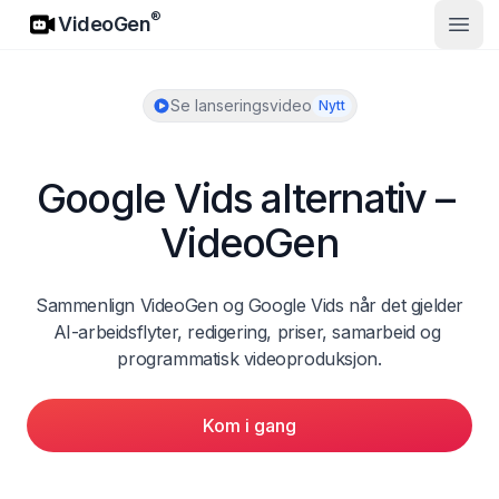
VideoGen
®
VideoGen
Åpne
Se lanseringsvideo
Nytt
Google Vids alternativ – 
VideoGen
Sammenlign VideoGen og Google Vids når det gjelder 
AI-arbeidsflyter, redigering, priser, samarbeid og 
programmatisk videoproduksjon.
Kom i gang