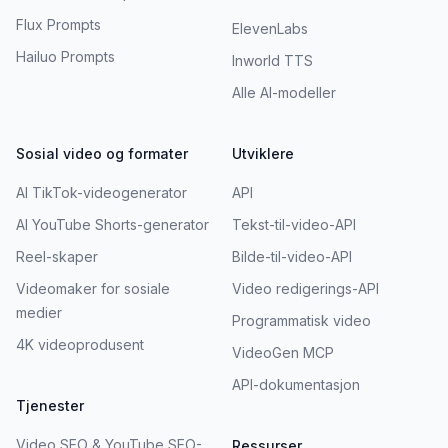
Flux Prompts
ElevenLabs
Hailuo Prompts
Inworld TTS
Alle AI-modeller
Sosial video og formater
Utviklere
AI TikTok-videogenerator
API
AI YouTube Shorts-generator
Tekst-til-video-API
Reel-skaper
Bilde-til-video-API
Videomaker for sosiale
Video redigerings-API
medier
Programmatisk video
4K videoprodusent
VideoGen MCP
API-dokumentasjon
Tjenester
Video SEO & YouTube SEO-
Ressurser