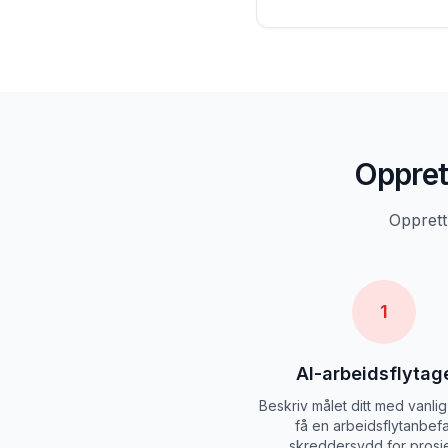
Oppret
Opprett
1
AI-arbeidsflytag
Beskriv målet ditt med vanli
få en arbeidsflytanbefa
skreddersydd for prosje