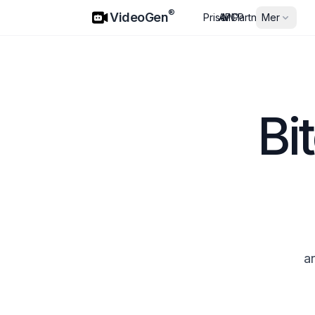
VideoGen
®
VideoGen
Priser
API
MCP
Partnere
Mer
Bit
ar