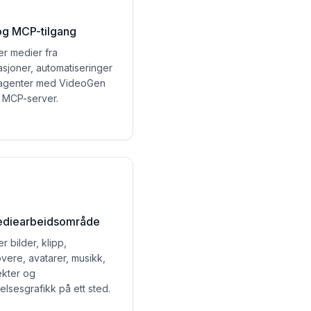
og MCP-tilgang
r medier fra
asjoner, automatiseringer
-agenter med VideoGen
 MCP-server.
ediearbeidsområde
r bilder, klipp,
vere, avatarer, musikk,
ekter og
lsesgrafikk på ett sted.