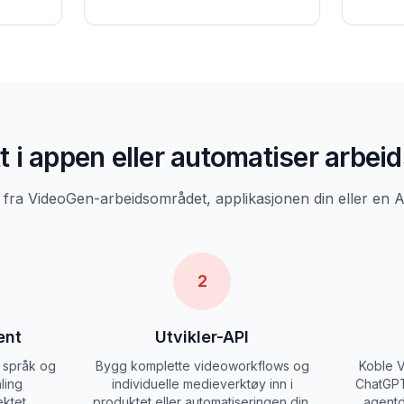
t i appen eller automatiser arbeid
 fra VideoGen-arbeidsområdet, applikasjonen din eller en A
2
ent
Utvikler-API
g språk og
Bygg komplette videoworkflows og
Koble V
ling
individuelle medieverktøy inn i
ChatGPT
ktet.
produktet eller automatiseringen din.
agentd