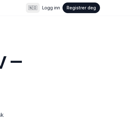
🇳🇴
Logg inn
Registrer deg
 – 
k 