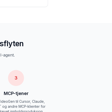
sflyten
I-agent.
3
MCP-tjener
ideoGen til Cursor, Claude,
 og andre MCP-klienter for
revet innholdsproduksjon.