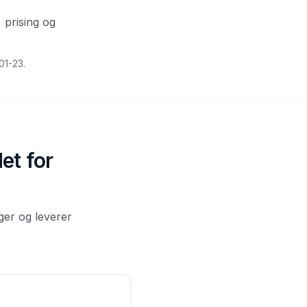
 prising og
01-23
.
et for
ger og leverer