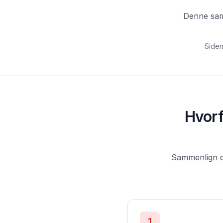
Denne samm
Siden
Hvorf
Sammenlign de
1