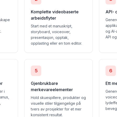
Komplette videobaserte
API- 
arbeidsflyter
 skape
Genere
applik
Start med et manuskript,
.
og AI
storyboard, voiceover,
API og
presentasjon, opptak,
opplasting eller en tom editor.
5
6
er
Gjenbrukbare
Ett m
merkevareelementer
r i
Genere
manus,
voiceo
Hold skuespillere, produkter og
,
lydeff
visuelle stiler tilgjengelige på
bevege
tvers av prosjekter for et mer
konsistent resultat.