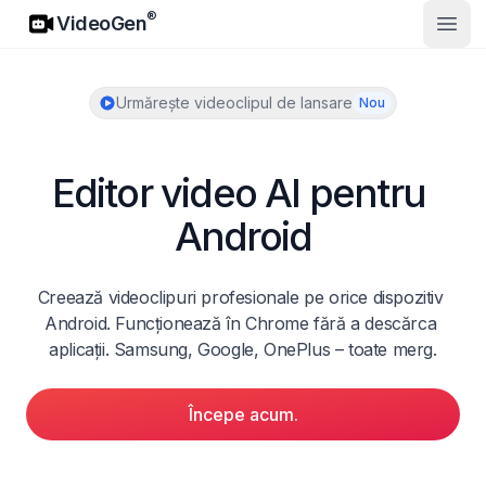
VideoGen
®
VideoGen
Desch
Urmărește videoclipul de lansare
Nou
Editor video AI pentru 
Android
Creează videoclipuri profesionale pe orice dispozitiv 
Android. Funcționează în Chrome fără a descărca 
aplicații. Samsung, Google, OnePlus – toate merg.
Începe acum.