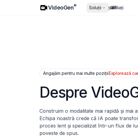
VideoGen
®
VideoGen
Soluții
Prețuri
API
Afiliați
Angajăm pentru mai multe poziții
Explorează car
Despre Video
Construim o modalitate mai rapidă și mai ac
Echipa noastră crede că IA poate transfo
proces lent și specializat într-un flux de l
poveste de spus.