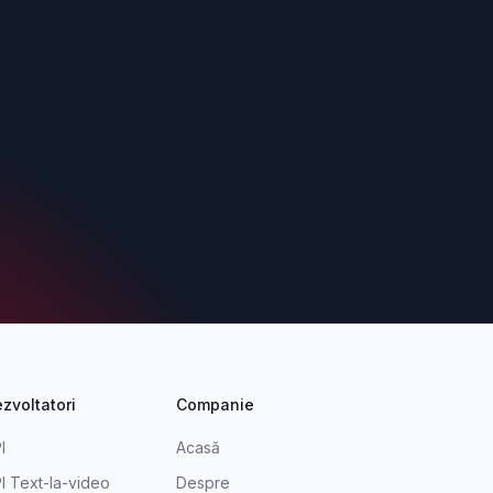
zvoltatori
Companie
I
Acasă
I Text-la-video
Despre