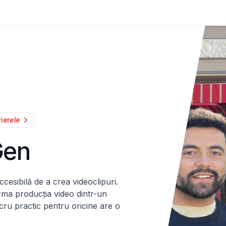
ierele
Gen
cesibilă de a crea videoclipuri.
rma producția video dintr-un
ucru practic pentru oricine are o