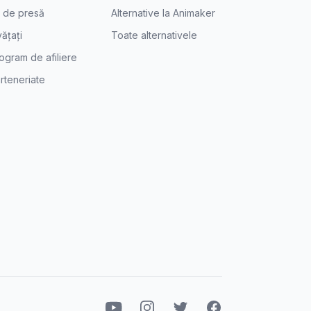
t de presă
Alternative la Animaker
vățați
Toate alternativele
ogram de afiliere
rteneriate
Youtube
Instagram
Twitter
Facebook