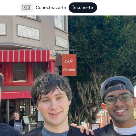
🇷🇴
Conectează-te
Înscrie-te