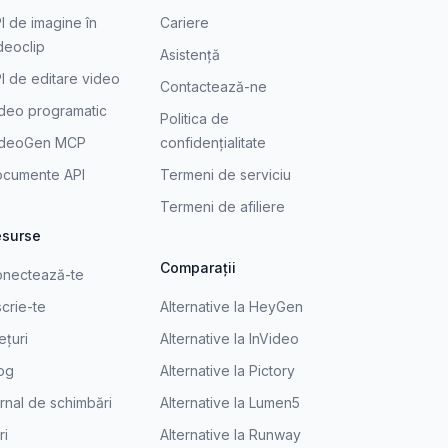
I de imagine în
Cariere
deoclip
Asistență
I de editare video
Contactează-ne
deo programatic
Politica de
ideoGen MCP
confidențialitate
cumente API
Termeni de serviciu
Termeni de afiliere
esurse
Comparații
nectează-te
scrie-te
Alternative la HeyGen
ețuri
Alternative la InVideo
og
Alternative la Pictory
rnal de schimbări
Alternative la Lumen5
ri
Alternative la Runway