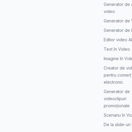
Generator de 
video
Generator de 
Generator de I
Editor video AI
Text în Video
Imagine în Vi
Creator de vi
pentru comerț
electronic
Generator de
videoclipuri
promoționale
Scenariu în V
De la slide-uri