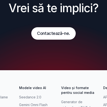
Vrei să te implici?
Contactează-ne.
Modele video AI
Video și formate
De
pentru social media
clame
Seedance 2.0
AP
Generator de
Gemini Omni Flash
AP