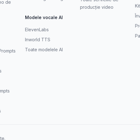
eo de
Ki
producție video
În
Modele vocale AI
Pr
ElevenLabs
Pa
Inworld TTS
Toate modelele AI
Prompts
s
s
mpts
s
te.