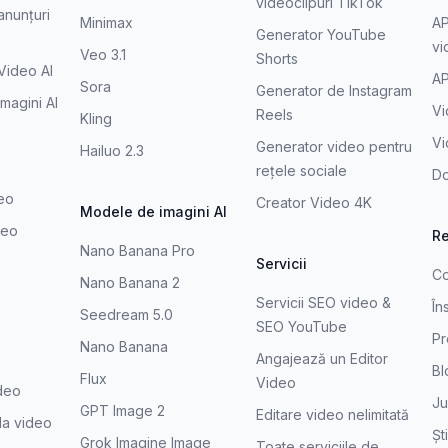
videoclipuri TikTok
anunțuri
Minimax
AP
Generator YouTube
vi
Veo 3.1
Shorts
Video AI
AP
Sora
Generator de Instagram
magini AI
Vi
Reels
Kling
V
Generator video pentru
Hailuo 2.3
rețele sociale
Do
deo
Creator Video 4K
Modele de imagini AI
deo
R
Nano Banana Pro
Servicii
Co
Nano Banana 2
Servicii SEO video &
În
Seedream 5.0
SEO YouTube
Pr
Nano Banana
Angajează un Editor
Bl
Flux
Video
ideo
Ju
GPT Image 2
Editare video nelimitată
 la video
Ști
Grok Imagine Image
Toate serviciile de