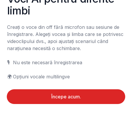
limbi
Creați o voce din off fără microfon sau sesiune de 
înregistrare. Alegeți vocea și limba care se potrivesc 
videoclipului dvs., apoi ajustați scenariul când 
narațiunea necesită o schimbare.

🎙️	Nu este necesară înregistrarea

🌍	Opțiuni vocale multilingve
Începe acum.