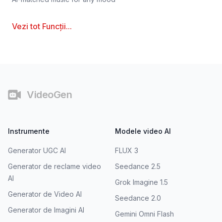
Vezi tot
Funcții
...
Subsol
VideoGen
Instrumente
Modele video AI
Generator UGC AI
FLUX 3
Generator de reclame video
Seedance 2.5
AI
Grok Imagine 1.5
Generator de Video AI
Seedance 2.0
Generator de Imagini AI
Gemini Omni Flash