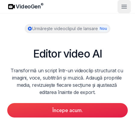
VideoGen
®
VideoGen
Desch
Urmărește videoclipul de lansare
Nou
Editor video AI
Transformă un script într-un videoclip structurat cu 
imagini, voce, subtitrări și muzică. Adaugă propriile 
media, revizuiește fiecare secțiune și ajustează 
editarea înainte de export.
Începe acum.