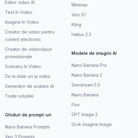
Editor video AI
Minimax
Text în Video
Veo 3.1
Imagine în Video
Kling
Creator de video pentru
Hailuo 2.3
comerț electronic
Creator de videoclipuri
Modele de imagini AI
promoționale
Nano Banana Pro
Scenariu în Video
Nano Banana 2
De la slide-uri la video
Seedream 5.0
Generator de avatare AI
Nano Banana
Toate soluțiile
Flux
GPT Image 2
Ghiduri de prompt-uri
Grok Imagine Image
Nano Banana Prompts
Veo 3 Prompts