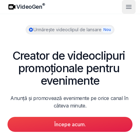
VideoGen
®
VideoGen
Desch
Urmărește videoclipul de lansare
Nou
Creator de videoclipuri 
promoționale pentru 
evenimente
Anunță și promovează evenimente pe orice canal în 
câteva minute.
Începe acum.