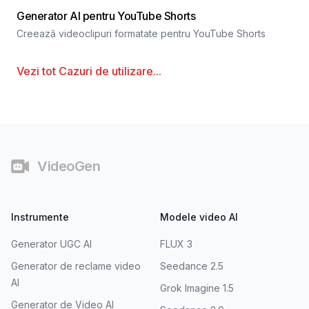
Generator AI pentru YouTube Shorts
Creează videoclipuri formatate pentru YouTube Shorts
Vezi tot
Cazuri de utilizare
...
Subsol
VideoGen
Instrumente
Modele video AI
Generator UGC AI
FLUX 3
Generator de reclame video
Seedance 2.5
AI
Grok Imagine 1.5
Generator de Video AI