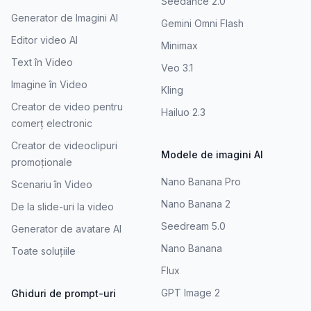
Seedance 2.0
Generator de Imagini AI
Gemini Omni Flash
Editor video AI
Minimax
Text în Video
Veo 3.1
Imagine în Video
Kling
Creator de video pentru
Hailuo 2.3
comerț electronic
Creator de videoclipuri
Modele de imagini AI
promoționale
Nano Banana Pro
Scenariu în Video
Nano Banana 2
De la slide-uri la video
Seedream 5.0
Generator de avatare AI
Nano Banana
Toate soluțiile
Flux
GPT Image 2
Ghiduri de prompt-uri