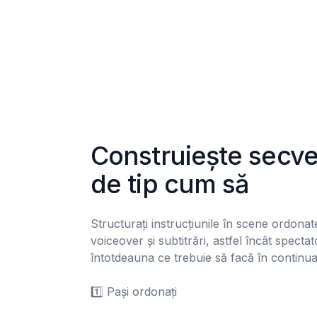
Construiește secven
de tip cum să
Structurați instrucțiunile în scene ordonate 
voiceover și subtitrări, astfel încât spectator
întotdeauna ce trebuie să facă în continuar
1️⃣ Pași ordonați
