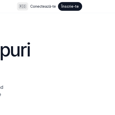
🇷🇴
Conectează-te
Înscrie-te
puri 
d 
 