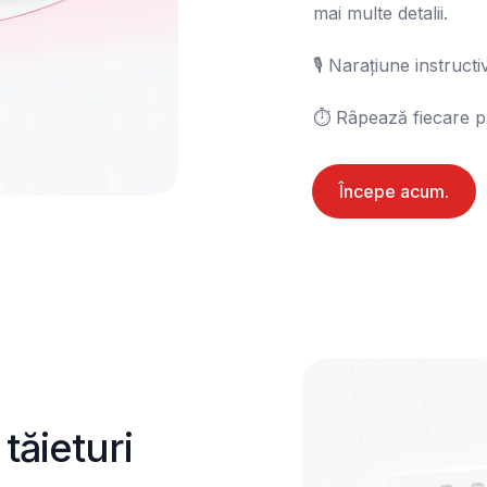
mai multe detalii.

🎙️ Narațiune instructiv
⏱️ Râpează fiecare p
Începe acum.
tăieturi