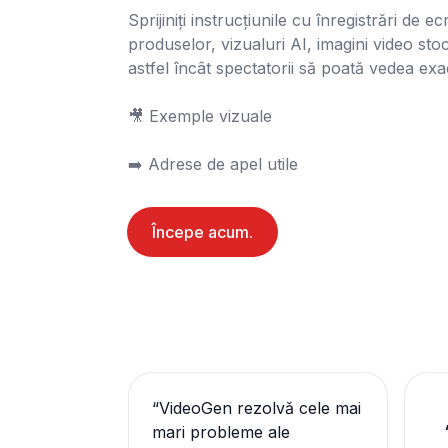
Sprijiniți instrucțiunile cu înregistrări de ec
produselor, vizualuri AI, imagini video stoc
astfel încât spectatorii să poată vedea exact
🎥 Exemple vizuale

➡️ Adrese de apel utile
Începe acum.
“
VideoGen rezolvă cele mai
mari probleme ale