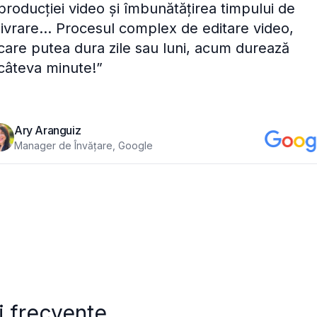
producției video și îmbunătățirea timpului de
livrare... Procesul complex de editare video,
care putea dura zile sau luni, acum durează
câteva minute!
”
Ary Aranguiz
Manager de Învățare, Google
i frecvente