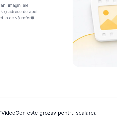
ran, imagini ale 
k și adrese de apel 
 la ce vă referiți.

“
VideoGen este grozav pentru scalarea