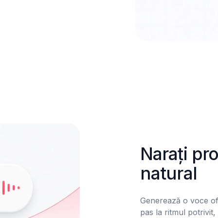
Narați pr
natural
Generează o voce off 
pas la ritmul potrivit