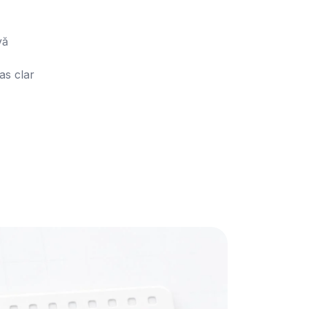
ă

as clar