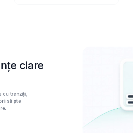
țe clare 
cu tranziții, 
ii să știe 
e.
