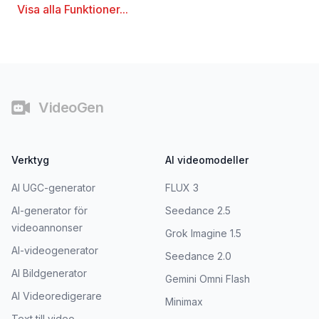
Visa alla
Funktioner
...
Sidfot
VideoGen
Verktyg
AI videomodeller
AI UGC-generator
FLUX 3
AI-generator för
Seedance 2.5
videoannonser
Grok Imagine 1.5
AI-videogenerator
Seedance 2.0
AI Bildgenerator
Gemini Omni Flash
AI Videoredigerare
Minimax
Text till video