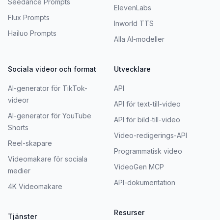
Seedance Prompts
ElevenLabs
Flux Prompts
Inworld TTS
Hailuo Prompts
Alla AI-modeller
Sociala videor och format
Utvecklare
AI-generator för TikTok-
API
videor
API för text-till-video
AI-generator för YouTube
API för bild-till-video
Shorts
Video-redigerings-API
Reel-skapare
Programmatisk video
Videomakare för sociala
VideoGen MCP
medier
API-dokumentation
4K Videomakare
Resurser
Tjänster