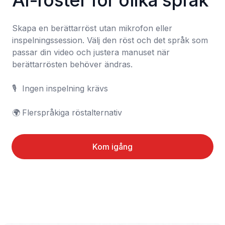
AI-röster för olika språk
Skapa en berättarröst utan mikrofon eller 
inspelningssession. Välj den röst och det språk som 
passar din video och justera manuset när 
berättarrösten behöver ändras.

🎙️	Ingen inspelning krävs

🌍	Flerspråkiga röstalternativ
Kom igång