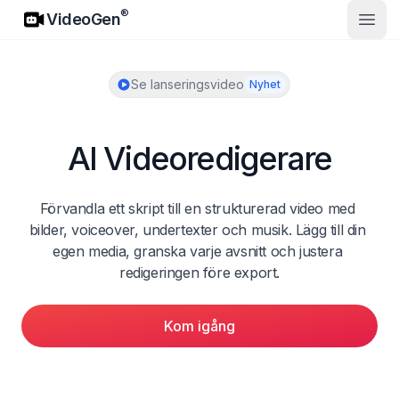
VideoGen
®
VideoGen
Öppn
Se lanseringsvideo
Nyhet
AI Videoredigerare
Förvandla ett skript till en strukturerad video med 
bilder, voiceover, undertexter och musik. Lägg till din 
egen media, granska varje avsnitt och justera 
redigeringen före export.
Kom igång