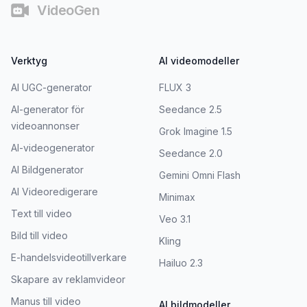
VideoGen
Verktyg
AI videomodeller
AI UGC-generator
FLUX 3
AI-generator för
Seedance 2.5
videoannonser
Grok Imagine 1.5
AI-videogenerator
Seedance 2.0
AI Bildgenerator
Gemini Omni Flash
AI Videoredigerare
Minimax
Text till video
Veo 3.1
Bild till video
Kling
E-handelsvideotillverkare
Hailuo 2.3
Skapare av reklamvideor
Manus till video
AI bildmodeller