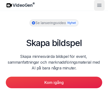
VideoGen
®
VideoGen
Öppn
Se lanseringsvideo
Nyhet
Skapa bildspel
Skapa minnesvärda bildspel för event, 
sammanfattningar och marknadsföringsmaterial med 
AI på bara några minuter.
Kom igång