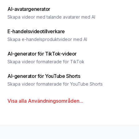
AI-avatargenerator
Skapa videor med talande avatarer med AI
E-handelsvideotillverkare
Skapa e-handelsproduktvideor med AI
AI-generator för TikTok-videor
Skapa videor formaterade för TikTok
AI-generator för YouTube Shorts
Skapa videor formaterade för YouTube Shorts
Visa alla
Användningsområden
...
Sidfot