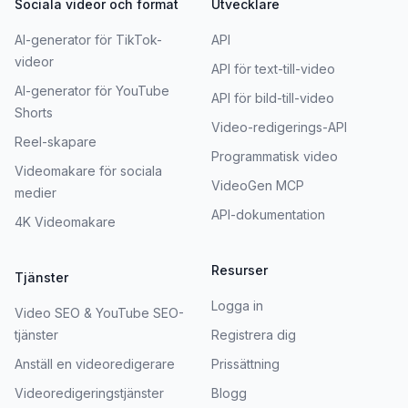
Sociala videor och format
Utvecklare
AI-generator för TikTok-
API
videor
API för text-till-video
AI-generator för YouTube
API för bild-till-video
Shorts
Video-redigerings-API
Reel-skapare
Programmatisk video
Videomakare för sociala
VideoGen MCP
medier
API-dokumentation
4K Videomakare
Resurser
Tjänster
Logga in
Video SEO & YouTube SEO-
tjänster
Registrera dig
Anställ en videoredigerare
Prissättning
Videoredigeringstjänster
Blogg