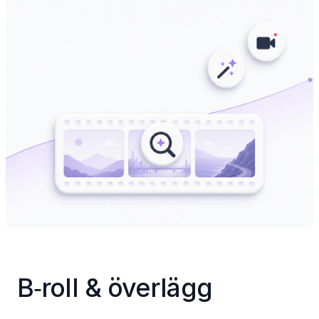
B‑roll & överlägg