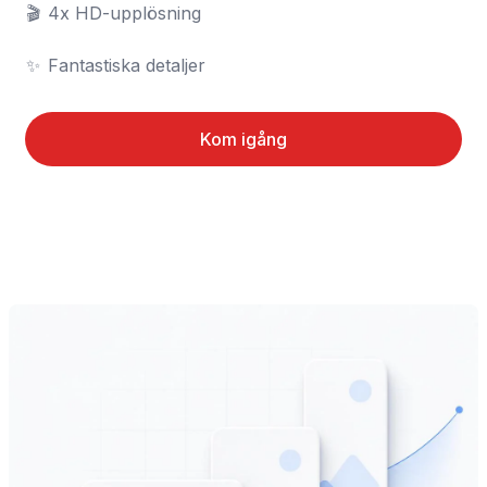
🎬	4x HD-upplösning

✨	Fantastiska detaljer
Kom igång