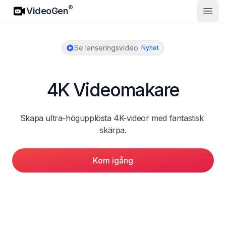
VideoGen
®
VideoGen
Öppn
Se lanseringsvideo
Nyhet
4K Videomakare
Skapa ultra-högupplösta 4K-videor med fantastisk 
skärpa.
Kom igång