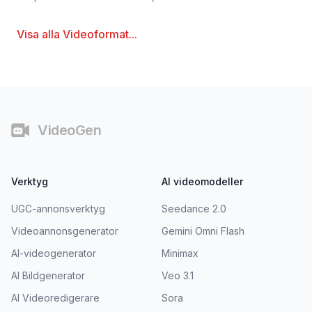
Visa alla
Videoformat
...
Sidfot
VideoGen
Verktyg
AI videomodeller
UGC-annonsverktyg
Seedance 2.0
Videoannonsgenerator
Gemini Omni Flash
AI-videogenerator
Minimax
AI Bildgenerator
Veo 3.1
AI Videoredigerare
Sora