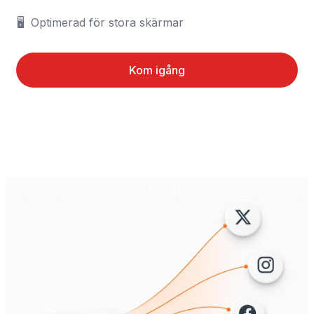
🖥️	Optimerad för stora skärmar
Kom igång