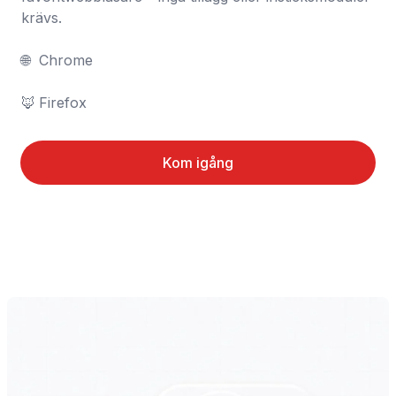
krävs.

🌐	Chrome

🦊	Firefox
Kom igång