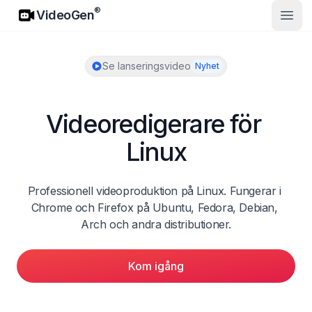
VideoGen
®
VideoGen
Öppn
Se lanseringsvideo
Nyhet
Videoredigerare för 
Linux
Professionell videoproduktion på Linux. Fungerar i 
Chrome och Firefox på Ubuntu, Fedora, Debian, 
Arch och andra distributioner.
Kom igång