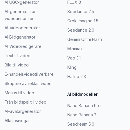
AI UGC-generator
FLUX 3
AI-generator för
Seedance 2.5
videoannonser
Grok Imagine 1.5
AI-videogenerator
Seedance 2.0
AI Bildgenerator
Gemini Omni Flash
AI Videoredigerare
Minimax
Text till video
Veo 3.1
Bild till video
Kling
E-handelsvideotillverkare
Hailuo 2.3
Skapare av reklamvideor
Manus till video
AI bildmodeller
Från bildspel till video
Nano Banana Pro
AI-avatargenerator
Nano Banana 2
Alla lösningar
Seedream 5.0