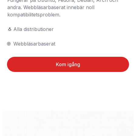
Fungerar på Ubuntu, Fedora, Debian, Arch och 
andra. Webbläsarbaserat innebär noll 
kompatibilitetsproblem.

🐧	Alla distributioner

🌐	Webbläsarbaserat
Kom igång