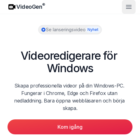
VideoGen
®
VideoGen
Öppn
Se lanseringsvideo
Nyhet
Videoredigerare för 
Windows
Skapa professionella videor på din Windows-PC. 
Fungerar i Chrome, Edge och Firefox utan 
nedladdning. Bara öppna webbläsaren och börja 
skapa.
Kom igång