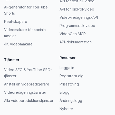
API för text-till-video
AI-generator för YouTube
API för bild-till-video
Shorts
Video-redigerings-API
Reel-skapare
Programmatisk video
Videomakare för sociala
VideoGen MCP
medier
API-dokumentation
4K Videomakare
Resurser
Tjänster
Logga in
Video SEO & YouTube SEO-
tjänster
Registrera dig
Anställ en videoredigerare
Prissättning
Videoredigeringstjänster
Blogg
Alla videoproduktionstjänster
Ändringslogg
Nyheter