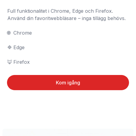
Full funktionalitet i Chrome, Edge och Firefox. 
Använd din favoritwebbläsare – inga tillägg behövs.

🌐	Chrome

🔷	Edge

🦊	Firefox
Kom igång