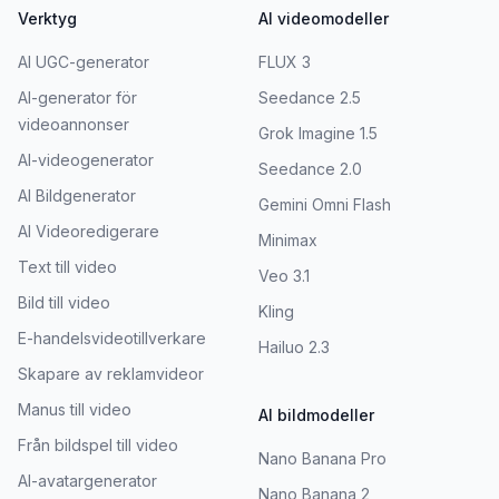
Verktyg
AI videomodeller
AI UGC-generator
FLUX 3
AI-generator för
Seedance 2.5
videoannonser
Grok Imagine 1.5
AI-videogenerator
Seedance 2.0
AI Bildgenerator
Gemini Omni Flash
AI Videoredigerare
Minimax
Text till video
Veo 3.1
Bild till video
Kling
E-handelsvideotillverkare
Hailuo 2.3
Skapare av reklamvideor
Manus till video
AI bildmodeller
Från bildspel till video
Nano Banana Pro
AI-avatargenerator
Nano Banana 2