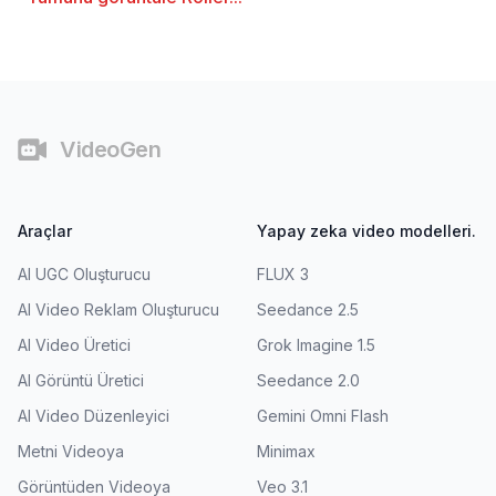
Alt bilgi
VideoGen
Araçlar
Yapay zeka video modelleri.
AI UGC Oluşturucu
FLUX 3
AI Video Reklam Oluşturucu
Seedance 2.5
AI Video Üretici
Grok Imagine 1.5
AI Görüntü Üretici
Seedance 2.0
AI Video Düzenleyici
Gemini Omni Flash
Metni Videoya
Minimax
Görüntüden Videoya
Veo 3.1