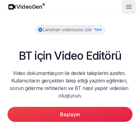
VideoGen
®
VideoGen
Ana 
Lansman videosunu izle
Yeni
BT için Video Editörü
Video dokümantasyon ile destek taleplerini azaltın. 
Kullanıcıların gerçekten takip ettiği yazılım eğitimleri, 
sorun giderme rehberleri ve BT nasıl yapılır videoları 
oluşturun.
Başlayın