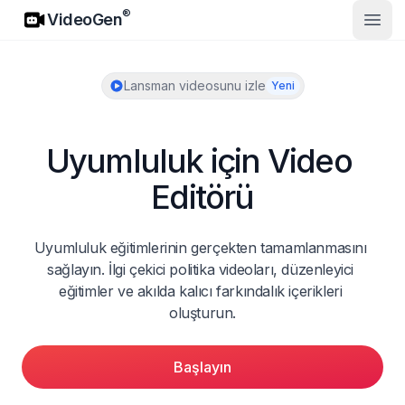
VideoGen
®
VideoGen
Ana 
Lansman videosunu izle
Yeni
Uyumluluk için Video 
Editörü
Uyumluluk eğitimlerinin gerçekten tamamlanmasını 
sağlayın. İlgi çekici politika videoları, düzenleyici 
eğitimler ve akılda kalıcı farkındalık içerikleri 
oluşturun.
Başlayın