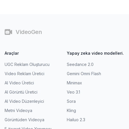
Alt bilgi
VideoGen
Araçlar
Yapay zeka video modelleri.
UGC Reklam Oluşturucu
Seedance 2.0
Video Reklam Üretici
Gemini Omni Flash
AI Video Üretici
Minimax
AI Görüntü Üretici
Veo 3.1
AI Video Düzenleyici
Sora
Metni Videoya
Kling
Görüntüden Videoya
Hailuo 2.3
E-ticaret Video Yapımcısı