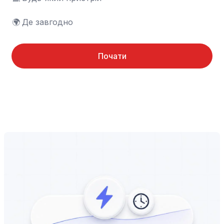
🌍	Де завгодно
Почати