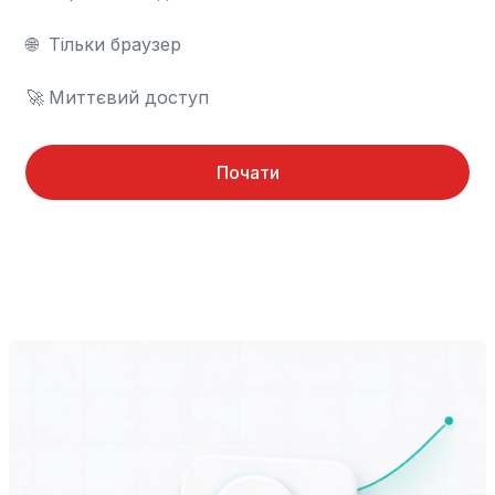
🌐	Тільки браузер

🚀	Миттєвий доступ
Почати