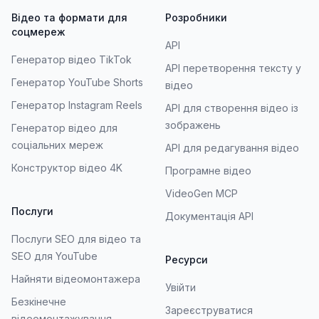
Відео та формати для
Розробники
соцмереж
API
Генератор відео TikTok
API перетворення тексту у
Генератор YouTube Shorts
відео
Генератор Instagram Reels
API для створення відео із
зображень
Генератор відео для
соціальних мереж
API для редагування відео
Конструктор відео 4K
Програмне відео
VideoGen MCP
Послуги
Документація API
Послуги SEO для відео та
SEO для YouTube
Ресурси
Найняти відеомонтажера
Увійти
Безкінечне
Зареєструватися
відеомонтажування