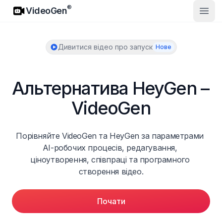
VideoGen
®
VideoGen
Відк
Дивитися відео про запуск
Нове
Альтернатива HeyGen – 
VideoGen
Порівняйте VideoGen та HeyGen за параметрами 
AI-робочих процесів, редагування, 
ціноутворення, співпраці та програмного 
створення відео.
Почати