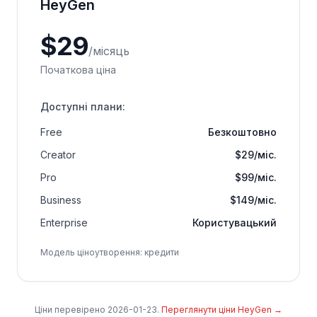
HeyGen
$
29
/
місяць
Початкова ціна
Доступні плани
:
Free
Безкоштовно
Creator
$29/міс.
Pro
$99/міс.
Business
$149/міс.
Enterprise
Користувацький
Модель ціноутворення
:
кредити
Ціни перевірено
2026-01-23
.
Переглянути ціни HeyGen
→