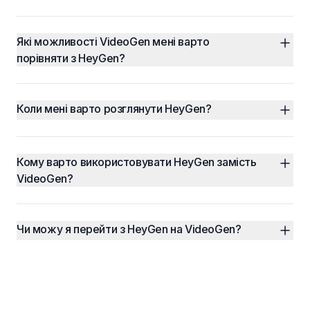
Які можливості VideoGen мені варто 
порівняти з HeyGen?
Коли мені варто розглянути HeyGen?
Кому варто використовувати HeyGen замість 
VideoGen?
Чи можу я перейти з HeyGen на VideoGen?