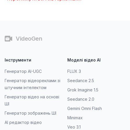
Футер
VideoGen
Інструменти
Моделі відео AI
Генератор AI-UGC
FLUX 3
Генератор відеореклами зі
Seedance 2.5
штучним інтелектом
Grok Imagine 1.5
Генератор відео на основі
Seedance 2.0
ШІ
Gemini Omni Flash
Генератор зображень ШІ
Minimax
AI редактор відео
Veo 3.1