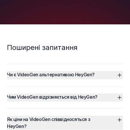
Поширені запитання
Чи є VideoGen альтернативою HeyGen?
Чим VideoGen відрізняється від HeyGen?
Як ціни на VideoGen співвідносяться з 
HeyGen?