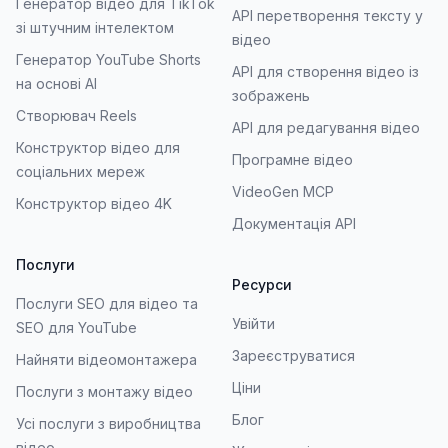
Генератор відео для TikTok
API перетворення тексту у
зі штучним інтелектом
відео
Генератор YouTube Shorts
API для створення відео із
на основі AI
зображень
Створювач Reels
API для редагування відео
Конструктор відео для
Програмне відео
соціальних мереж
VideoGen MCP
Конструктор відео 4K
Документація API
Послуги
Ресурси
Послуги SEO для відео та
Увійти
SEO для YouTube
Зареєструватися
Найняти відеомонтажера
Ціни
Послуги з монтажу відео
Блог
Усі послуги з виробництва
відео