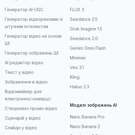
Генератор AI-UGC
FLUX 3
Генератор відеореклами зі
Seedance 2.5
штучним інтелектом
Grok Imagine 1.5
Генератор відео на основі
Seedance 2.0
ШІ
Gemini Omni Flash
Генератор зображень ШІ
Minimax
AI редактор відео
Veo 3.1
Текст у відео
Kling
Зображення в відео
Hailuo 2.3
Відеомейкер для
електронної комерції
Моделі зображень AI
Створювач промо-відео
Nano Banana Pro
Сценарій у відео
Nano Banana 2
Слайди у відео