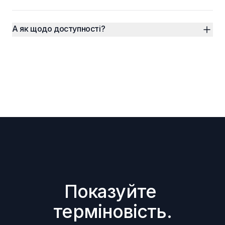
А як щодо доступності?
Показуйте 
терміновість.