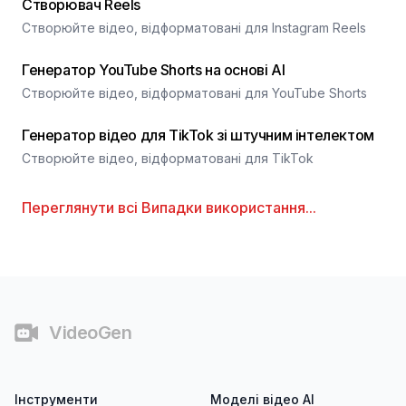
Створювач Reels
Створюйте відео, відформатовані для Instagram Reels
Генератор YouTube Shorts на основі AI
Створюйте відео, відформатовані для YouTube Shorts
Генератор відео для TikTok зі штучним інтелектом
Створюйте відео, відформатовані для TikTok
Переглянути всі
Випадки використання
...
Футер
VideoGen
Інструменти
Моделі відео AI