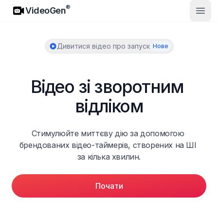
VideoGen
®
VideoGen
Відк
Дивитися відео про запуск
Нове
Відео зі зворотним 
відліком
Стимулюйте миттєву дію за допомогою 
брендованих відео-таймерів, створених на ШІ 
за кілька хвилин.
Почати