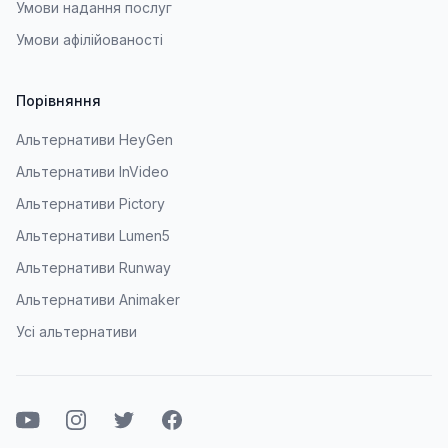
Умови надання послуг
Умови афілійованості
Порівняння
Альтернативи HeyGen
Альтернативи InVideo
Альтернативи Pictory
Альтернативи Lumen5
Альтернативи Runway
Альтернативи Animaker
Усі альтернативи
Ютуб
Instagram
Твіттер
Фейсбук