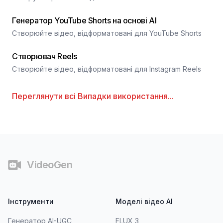
Генератор YouTube Shorts на основі AI
Створюйте відео, відформатовані для YouTube Shorts
Створювач Reels
Створюйте відео, відформатовані для Instagram Reels
Переглянути всі
Випадки використання
...
Футер
VideoGen
Інструменти
Моделі відео AI
Генератор AI-UGC
FLUX 3