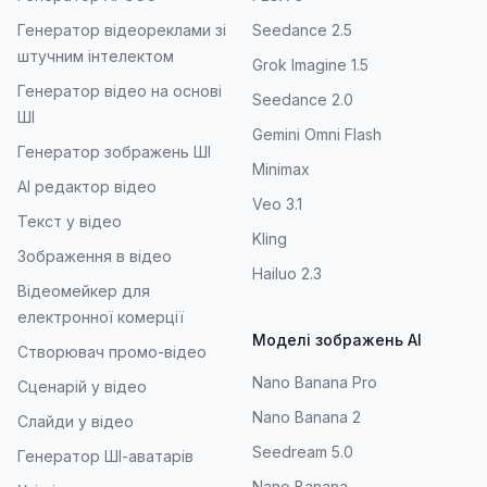
Генератор відеореклами зі
Seedance 2.5
штучним інтелектом
Grok Imagine 1.5
Генератор відео на основі
Seedance 2.0
ШІ
Gemini Omni Flash
Генератор зображень ШІ
Minimax
AI редактор відео
Veo 3.1
Текст у відео
Kling
Зображення в відео
Hailuo 2.3
Відеомейкер для
електронної комерції
Моделі зображень AI
Створювач промо-відео
Nano Banana Pro
Сценарій у відео
Nano Banana 2
Слайди у відео
Seedream 5.0
Генератор ШІ-аватарів
Nano Banana