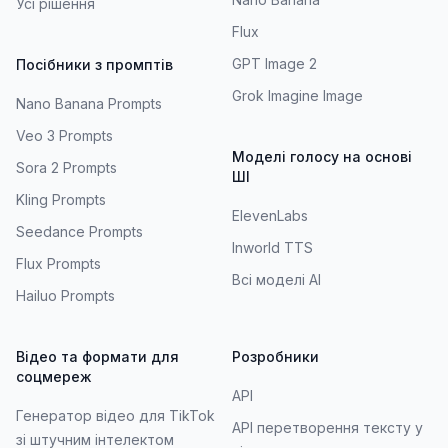
Усі рішення
Flux
GPT Image 2
Посібники з промптів
Grok Imagine Image
Nano Banana Prompts
Veo 3 Prompts
Моделі голосу на основі
Sora 2 Prompts
ШІ
Kling Prompts
ElevenLabs
Seedance Prompts
Inworld TTS
Flux Prompts
Всі моделі AI
Hailuo Prompts
Відео та формати для
Розробники
соцмереж
API
Генератор відео для TikTok
API перетворення тексту у
зі штучним інтелектом