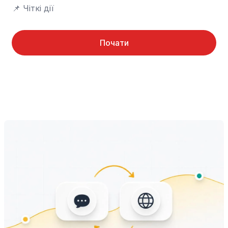
📌 Чіткі дії
Почати