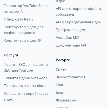
відео
Генератор YouTube Shorts
API для створення відео із
на основі AI
зображень
Створювач Reels
API для редагування відео
Конструктор відео для
Програмне відео
соціальних мереж
VideoGen MCP
Конструктор відео 4K
Документація API
Послуги
Ресурси
Послуги SEO для відео та
Увійти
SEO для YouTube
Зареєструватися
Найняти відеомонтажера
Ціни
Послуги з монтажу відео
Блог
Усі послуги з виробництва
відео
Журнал змін
Новини