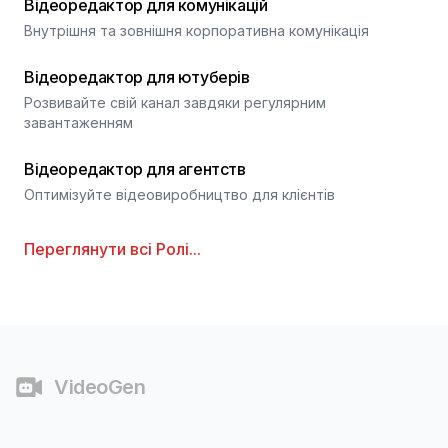
Відеоредактор для комунікацій
Внутрішня та зовнішня корпоративна комунікація
Відеоредактор для ютуберів
Розвивайте свій канал завдяки регулярним
завантаженням
Відеоредактор для агентств
Оптимізуйте відеовиробництво для клієнтів
Переглянути всі
Ролі
...
Футер
VideoGen