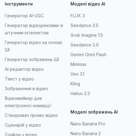
Інструменти
Моделі відео AI
Генератор AI-UGC
FLUX 3
Генератор відеореклами зі
Seedance 2.5
штучним інтелектом
Grok Imagine 1.5
Генератор відео на основі
Seedance 2.0
ШІ
Gemini Omni Flash
Генератор зображень ШІ
Minimax
AI редактор відео
Veo 3.1
Текст у відео
Kling
Зображення в відео
Hailuo 2.3
Відеомейкер для
електронної комерції
Моделі зображень AI
Створювач промо-відео
Nano Banana Pro
Сценарій у відео
Nano Banana 2
Слайди у відео