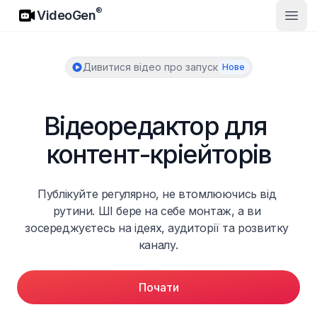
VideoGen
®
VideoGen
Відк
Дивитися відео про запуск
Нове
Відеоредактор для 
контент-кріейторів
Публікуйте регулярно, не втомлюючись від 
рутини. ШІ бере на себе монтаж, а ви 
зосереджуєтесь на ідеях, аудиторії та розвитку 
каналу.
Почати