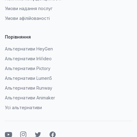
Умови надання послуг
Умови афілійованості
Порівняння
Альтернативи HeyGen
Альтернативи InVideo
Альтернативи Pictory
Альтернативи Lumen5
Альтернативи Runway
Альтернативи Animaker
Усі альтернативи
Ютуб
Instagram
Твіттер
Фейсбук