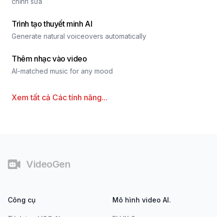
chỉnh sửa
Trình tạo thuyết minh AI
Generate natural voiceovers automatically
Thêm nhạc vào video
AI-matched music for any mood
Xem tất cả
Các tính năng
...
Chân trang
VideoGen
Công cụ
Mô hình video AI.