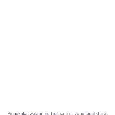
Pinagkakatiwalaan ng higit sa 5 milyong tagalikha at