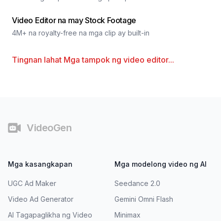
Video Editor na may Stock Footage
4M+ na royalty-free na mga clip ay built-in
Tingnan lahat
Mga tampok ng video editor
...
Footer
VideoGen
Mga kasangkapan
Mga modelong video ng AI
UGC Ad Maker
Seedance 2.0
Video Ad Generator
Gemini Omni Flash
AI Tagapaglikha ng Video
Minimax