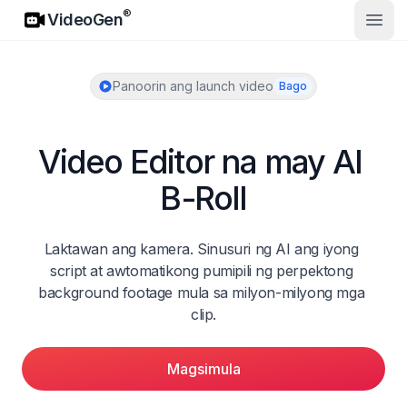
VideoGen
®
VideoGen
Buks
Panoorin ang launch video
Bago
Video Editor na may AI 
B-Roll
Laktawan ang kamera. Sinusuri ng AI ang iyong 
script at awtomatikong pumipili ng perpektong 
background footage mula sa milyon-milyong mga 
clip.
Magsimula