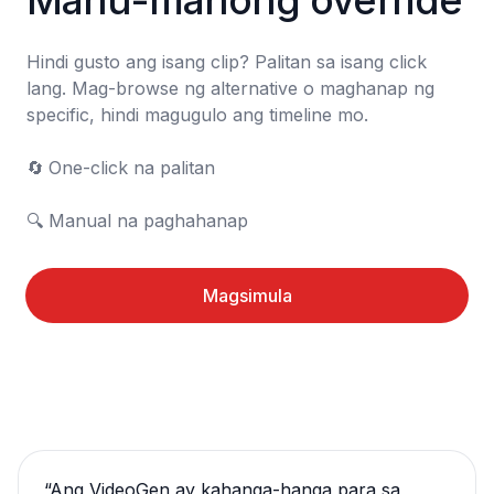
Manu-manong override
Hindi gusto ang isang clip? Palitan sa isang click 
lang. Mag-browse ng alternative o maghanap ng 
specific, hindi magugulo ang timeline mo.

🔄	One-click na palitan

🔍	Manual na paghahanap
Magsimula
“
Ang VideoGen ay kahanga-hanga para sa