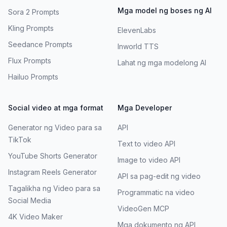
Mga model ng boses ng AI
Sora 2 Prompts
Kling Prompts
ElevenLabs
Seedance Prompts
Inworld TTS
Flux Prompts
Lahat ng mga modelong AI
Hailuo Prompts
Social video at mga format
Mga Developer
Generator ng Video para sa
API
TikTok
Text to video API
YouTube Shorts Generator
Image to video API
Instagram Reels Generator
API sa pag-edit ng video
Tagalikha ng Video para sa
Programmatic na video
Social Media
VideoGen MCP
4K Video Maker
Mga dokumento ng API