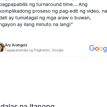
pagpapabilis ng turnaround time... Ang
komplikadong proseso ng pag-edit ng video, n
dati ay tumatagal ng mga araw o buwan,
ngayon ay ilang minuto na lang!
”
Ary Aranguiz
Tagapamahala ng Pagkatuto, Google
alas na Itanong