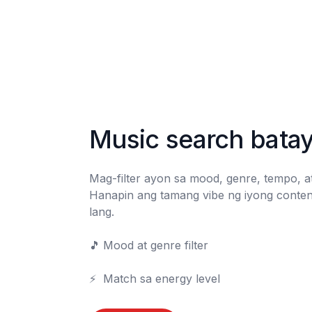
Music search bata
Mag-filter ayon sa mood, genre, tempo, at 
Hanapin ang tamang vibe ng iyong content
lang.

🎵	Mood at genre filter

⚡	Match sa energy level