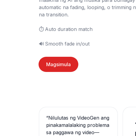
Inaakma ng AI ang musika para bumagay 
automatic na fading, looping, o trimming
na transition.

⏱️	Auto duration match

🔊	Smooth fade in/out
Magsimula
“
Nilulutas ng VideoGen ang
pinakamalalaking problema
sa paggawa ng video—