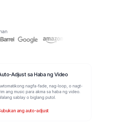
onan
Auto-Adjust sa Haba ng Video
Awtomatikong nagfa-fade, nag-loop, o nagt-
rim ang music para akma sa haba ng video.
alang sablay o biglang putol.
Subukan ang auto-adjust