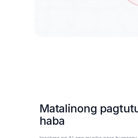
Matalinong pagtut
haba