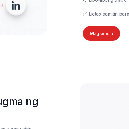
🎼	Libo-libong track

✅	Ligtas gamitin pa
Magsimula
ugma ng 