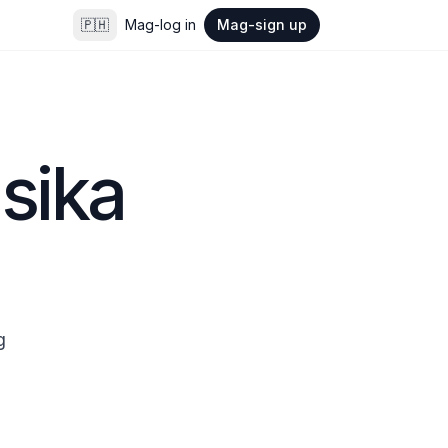
🇵🇭
Mag-log in
Mag-sign up
ika 
 