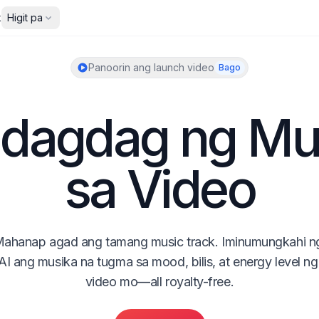
ibat
Higit pa
Panoorin ang launch video
Bago
dagdag ng Mus
sa Video
ahanap agad ang tamang music track. Iminumungkahi ng
AI ang musika na tugma sa mood, bilis, at energy level ng 
video mo—all royalty-free.