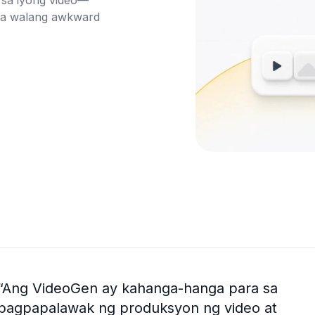
sa iyong video—
 na walang awkward 
“
Ang VideoGen ay kahanga-hanga para sa
pagpapalawak ng produksyon ng video at