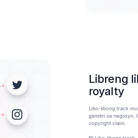
Libreng l
royalty
Libo-libong track mul
gamitin sa negosyo. 
copyright claim.
