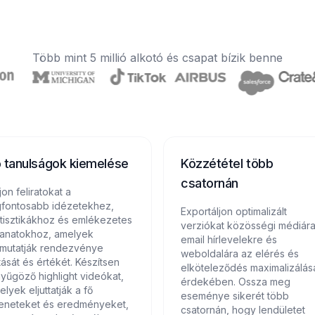
Több mint 5 millió alkotó és csapat bízik benne
 tanulságok kiemelése
Közzététel több
csatornán
on feliratokat a
gfontosabb idézetekhez,
Exportáljon optimalizált
atisztikákhoz és emlékezetes
verziókat közösségi médiára
llanatokhoz, amelyek
email hírlevelekre és
mutatják rendezvénye
weboldalára az elérés és
tását és értékét. Készítsen
elköteleződés maximalizálás
nyűgöző highlight videókat,
érdekében. Ossza meg
lyek eljuttatják a fő
eseménye sikerét több
eneteket és eredményeket,
csatornán, hogy lendületet