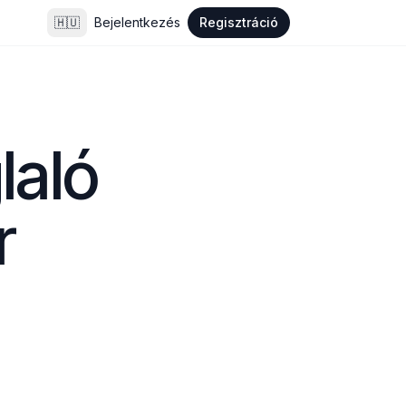
🇭🇺
Bejelentkezés
Regisztráció
aló 
r