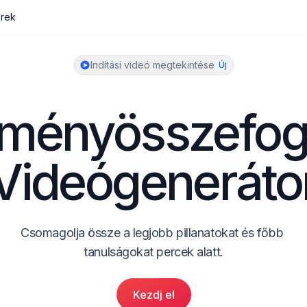
erek
Indítási videó megtekintése
Új
ményösszefogl
Videógeneráto
Csomagolja össze a legjobb pillanatokat és főbb 
tanulságokat percek alatt.
Kezdj el