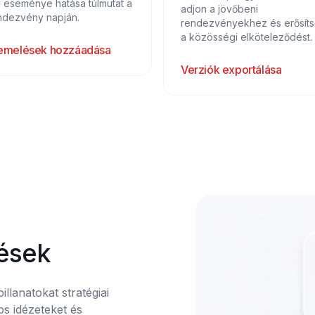
y eseménye hatása túlmutat a
adjon a jövőbeni
ndezvény napján.
rendezvényekhez és erősít
a közösségi elköteleződést.
emelések hozzáadása
Verziók exportálása
lések
llanatokat stratégiai 
s idézeteket és 