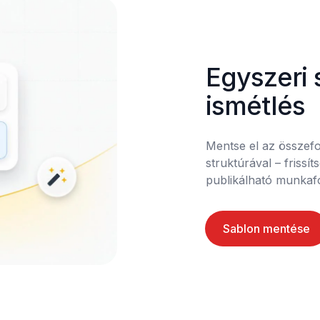
Egyszeri 
ismétlés
Mentse el az összefog
struktúrával – frissít
publikálható munkaf
Sablon mentése