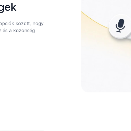
égek
opciók között, hogy 
z és a közönség 