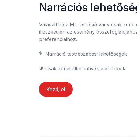
Narrációs lehetős
Választhatsz MI narráció vagy csak zene 
illeszkedjen az esemény összefoglalójáho
preferenciáihoz.

🎙️	Narráció testreszabási lehetőségek

🎵	Csak zenei alternatívák elérhetőek
Kezdj el