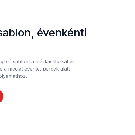
sablon, évenkénti 
laló sablont a márkastílussal és 
se a médiát évente, percek alatt 
olyamathoz.