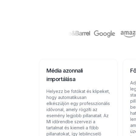
Média azonnali
Fő
importálása
Adj
le
Helyezz be fotókat és klipeket,
st
hogy automatikusan
pi
elkészüljön egy professzionális
be
idővonal, amely rögzíti az
ha
esemény legjobb pillanatait. Az
le
MI időrendbe szervezi a
ame
tartalmat és kiemeli a főbb
üz
pillanatokat, így lebilincselő