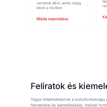
íg
narratívát alkot, amely végig
re
leköti a nézőket.
Ki
Média importálása
Feliratok és kieme
Tegye felejthetetlenné a kulcsfontosságú pi
feliratokkal és kiemelésekkel, melyek fonto