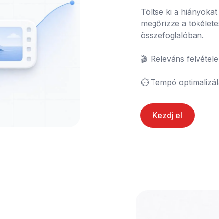
Töltse ki a hiányokat 
megőrizze a tökélete
összefoglalóban.

🎬	Releváns felvételek párosítása

⏱️	Tempó optimalizá
Kezdj el