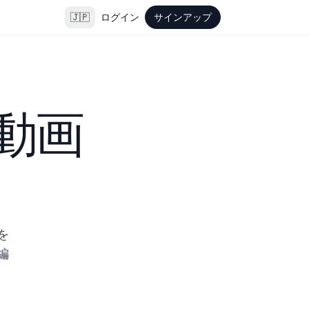
🇯🇵
ログイン
サインアップ
動画
を
編