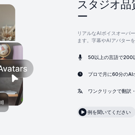
スタジオ品
ー
リアルなAIボイスオーバ
ます。字幕やAIアバター
50以上の言語で200
プロで月に60分のA
ワンクリックで翻訳
例を聞いてください