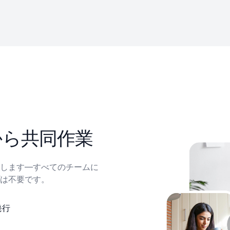
から共同作業
します—すべてのチームに
は不要です。
発行