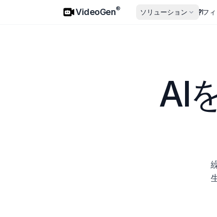
VideoGen
®
VideoGen
ソリューション
価格
API
アフィ
A