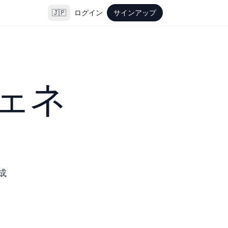
🇯🇵
ログイン
サインアップ
ェネ
成