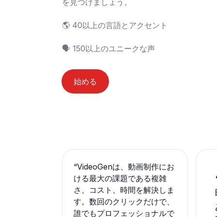
を見つけましょう。

🌎 40以上の言語とアクセント

🗣️ 150以上のユニークな声
始める
“
VideoGenは、動画制作にお
ける最大の課題である複雑
さ、コスト、時間を解決しま
す。数回のクリックだけで、
誰でもプロフェッショナルで