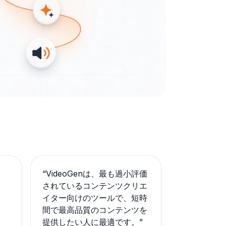
“
VideoGenは、最も過小評価
されているコンテンツクリエ
イター向けのツールで、短時
間で最高品質のコンテンツを
提供したい人に最適です。
”