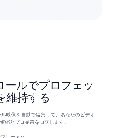
ロールでプロフェッ
を維持する
Bロール映像を自動で編集して、あなたのビデオ
短縮とプロ品質を両立します。

権フリー素材
