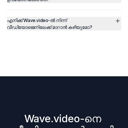
എനിക്ക് Wave.video-ൽ നിന്ന് 
വീഡിയോജെനിലേക്ക് മാറാൻ കഴിയുമോ?
Wave.video-നെ 