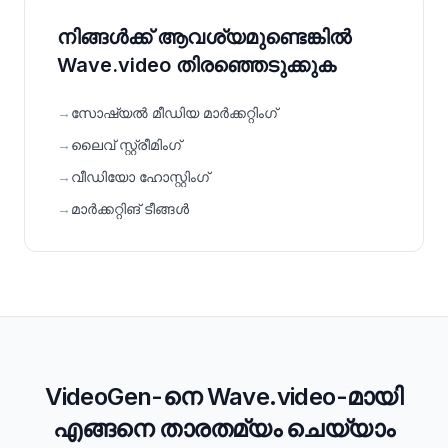
നിങ്ങൾക്ക് ആവശ്യമുണ്ടെങ്കിൽ
Wave.video തിരഞ്ഞെടുക്കുക
→
സോഷ്യൽ മീഡിയ മാർക്കറ്റിംഗ്
→
ലൈവ് സ്റ്റ്രീമിംഗ്
→
വീഡിയോ ഹോസ്റ്റിംഗ്
→
മാർക്കറ്റിങ് ടീങ്ങൾ
VideoGen-നെ Wave.video-മായി
എങ്ങനെ താരതമ്യം ചെയ്യാം