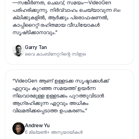
—സങ്കീര്‍ണത, ചെലവ്, സമയം—VideoGen
പരിഹരിക്കുന്നു. നിർവ്വാഹം ചെയ്യാവുന്ന சில
ക്ലിക്കുകളിൽ, ആര്‍ക്കും പ്രൊഫഷണൽ,
കാപ്പിറൈറ്റ്-രഹിതമായ വീഡിയോകൾ
സൃഷ്‌ടിക്കാനാവും.
”
Garry Tan
വൈ കാംബിനേറ്ററിന്റെ സിഇഒ
“
VideoGen ആണ് ഉള്ളടക്ക സൃഷ്ടാക്കൾക്ക്
ഏറ്റവും കുറഞ്ഞ സമയത്ത് ഉയർന്ന
നിലവാരമുള്ള ഉള്ളടക്കം പുറത്തുവിടാൻ
ആഗ്രഹിക്കുന്ന ഏറ്റവും അധികം
വിലമതിക്കപ്പെടാത്ത ഉപകരണം.
”
Andrew Yu
6 മില്യൺ+ അനുയായികൾ