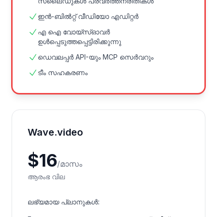
സ്ലൈഡുകൾ പ്രവർത്തനരീതികൾ
ഇൻ-ബിൽറ്റ് വീഡിയോ എഡിറ്റർ
എ ഐ വോയ്സ്‌ഓവർ
ഉൾപ്പെടുത്തപ്പെട്ടിരിക്കുന്നു
ഡെവലപ്പർ API-യും MCP സെർവറും
ടീം സഹകരണം
Wave.video
$
16
/
മാസം
ആരംഭ വില
ലഭ്യമായ പ്ലാനുകൾ
: