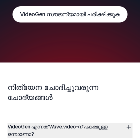
VideoGen സൗജന്യമായി പരീക്ഷിക്കുക
നിത്യേന ചോദിച്ചുവരുന്ന
ചോദ്യങ്ങൾ
VideoGen എന്നത് Wave.video-ന് പകരമുള്ള 
ഒന്നാണോ?