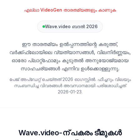
എല്ലാ VideoGen താരതമ്യങ്ങളും കാണുക
Wave.video ബദൽ 2026
ഈ താരതമ്യം ഉൽപ്പന്നത്തിന്റെ കരുത്ത്,
വർക്ക്ഫ്ലോയിലെ വ്യത്യാസങ്ങൾ, വിലനിർണ്ണയം,
ഓരോ പ്ലാറ്റ്‌ഫോമും കൂടുതൽ അനുയോജ്യമായ
സാഹചര്യങ്ങൾ എന്നിവ ഉൾക്കൊള്ളുന്നു.
പേജ് അപ്ഡേറ്റ് ചെയ്തത് 2026 ഓഗസ്റ്റിൽ. ഫീച്ചറും വിലയും
സംബന്ധിച്ച വിവരങ്ങൾ അവസാനമായി പരിശോധിച്ചത്
2026-01-23
.
Wave.video-ന് പകരം ടീമുകൾ