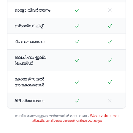
ഓട്ടോ വിവർത്തനം
ബ്രാൻഡ് കിറ്റ്
ടീം സഹകരണം
ജലചിഹ്നം ഇല്ല
(പെയ്ഡ്)
കോമേഴ്‌സ്യൽ
അവകാശങ്ങൾ
API പ്രവേശനം
സവിശേഷതകളുടെ ലഭ്യതയിൽ മാറ്റം വരാം.
Wave.video-ലെ
നിലവിലെ വിശദാംശങ്ങൾ പരിശോധിക്കുക