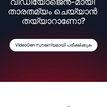
വീഡിയോജെൻ-മായി 
താരതമ്യം ചെയ്യാൻ 
തയ്യാറാണോ?
VideoGen സൗജന്യമായി പരീക്ഷിക്കുക