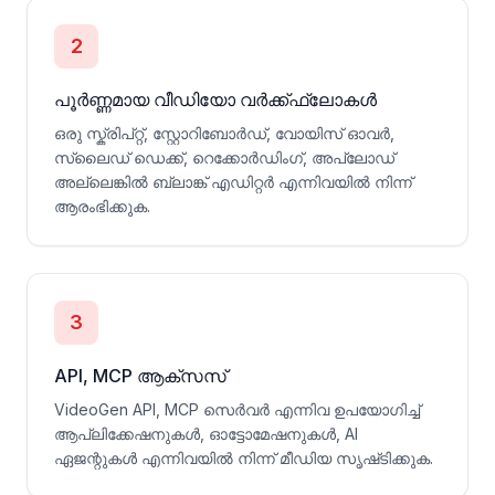
2
പൂർണ്ണമായ വീഡിയോ വർക്ക്ഫ്ലോകൾ
ഒരു സ്ക്രിപ്റ്റ്, സ്റ്റോറിബോർഡ്, വോയിസ് ഓവർ,
സ്ലൈഡ് ഡെക്ക്, റെക്കോർഡിംഗ്, അപ്‌ലോഡ്
അല്ലെങ്കിൽ ബ്ലാങ്ക് എഡിറ്റർ എന്നിവയിൽ നിന്ന്
ആരംഭിക്കുക.
3
API, MCP ആക്സസ്
VideoGen API, MCP സെർവർ എന്നിവ ഉപയോഗിച്ച്
ആപ്ലിക്കേഷനുകൾ, ഓട്ടോമേഷനുകൾ, AI
ഏജന്റുകൾ എന്നിവയിൽ നിന്ന് മീഡിയ സൃഷ്‌ടിക്കുക.