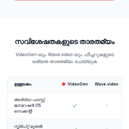
സവിശേഷതകളുടെ താരതമ്യം
VideoGen-ലും Wave.video-ലും ഫീച്ചറുകളുടെ
ലഭ്യത താരതമ്യം ചെയ്യുക
ഉള്ളടക്കം
VideoGen
Wave.video
അൾട്രാ-ഫാസ്റ്റ്
ജനറേഷൻ (15
സെക്കന്റ്)
സ്ക്രിപ്റ്റ് മുതൽ