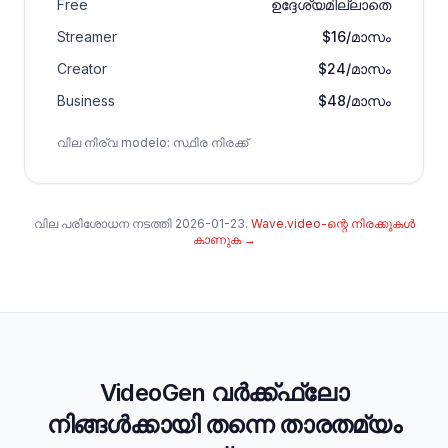
Free
ഉദ്ദേശ്യമില്ലാതെ
Streamer
$16/മാസം
Creator
$24/മാസം
Business
$48/മാസം
വില നിര്വ modelo
:
സ്ഥിര നിരക്ക്
വില പരിശോധന നടത്തി
2026-01-23
.
Wave.video-ന്റെ നിരക്കുകൾ
കാണുക
→
VideoGen വർക്ക്ഫ്ലോ
നിങ്ങൾക്കായി തന്നെ താരതമ്യം