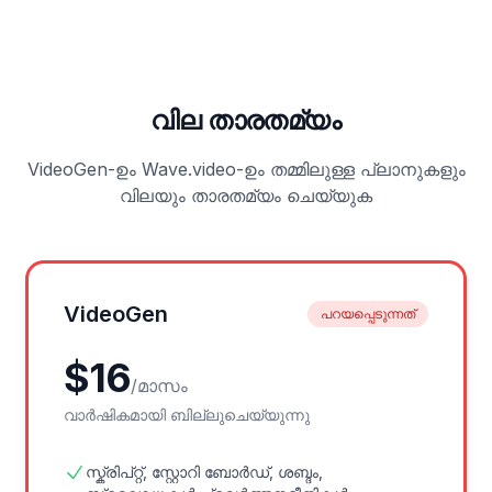
വില താരതമ്യം
VideoGen-ഉം Wave.video-ഉം തമ്മിലുള്ള പ്ലാനുകളും
വിലയും താരതമ്യം ചെയ്യുക
VideoGen
പറയപ്പെടുന്നത്
$
16
/
മാസം
വാർഷികമായി ബില്ലുചെയ്യുന്നു
സ്ക്രിപ്റ്റ്, സ്റ്റോറി ബോർഡ്, ശബ്ദം,