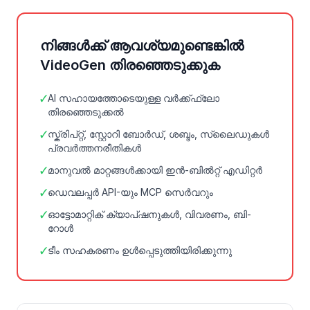
നിങ്ങൾക്ക് ആവശ്യമുണ്ടെങ്കിൽ
VideoGen തിരഞ്ഞെടുക്കുക
✓
AI സഹായത്തോടെയുള്ള വർക്ക്ഫ്ലോ
തിരഞ്ഞെടുക്കൽ
✓
സ്ക്രിപ്റ്റ്, സ്റ്റോറി ബോർഡ്, ശബ്ദം, സ്ലൈഡുകൾ
പ്രവർത്തനരീതികൾ
✓
മാനുവൽ മാറ്റങ്ങൾക്കായി ഇൻ-ബിൽറ്റ് എഡിറ്റർ
✓
ഡെവലപ്പർ API-യും MCP സെർവറും
✓
ഓട്ടോമാറ്റിക് ക്യാപ്ഷനുകൾ, വിവരണം, ബി-
റോൾ
✓
ടീം സഹകരണം ഉൾപ്പെടുത്തിയിരിക്കുന്നു