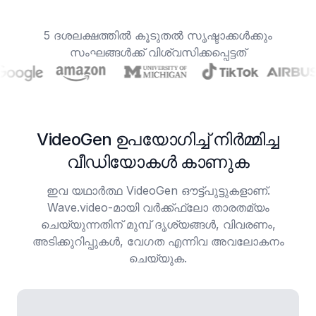
5 ദശലക്ഷത്തിൽ കൂടുതൽ സൃഷ്ടാക്കൾക്കും
സംഘങ്ങൾക്ക് വിശ്വസിക്കപ്പെട്ടത്
VideoGen ഉപയോഗിച്ച് നിർമ്മിച്ച
വീഡിയോകൾ കാണുക
ഇവ യഥാർത്ഥ VideoGen ഔട്ട്‌പുട്ടുകളാണ്.
Wave.video-മായി വർക്ക്ഫ്ലോ താരതമ്യം
ചെയ്യുന്നതിന് മുമ്പ് ദൃശ്യങ്ങൾ, വിവരണം,
അടിക്കുറിപ്പുകൾ, വേഗത എന്നിവ അവലോകനം
ചെയ്യുക.