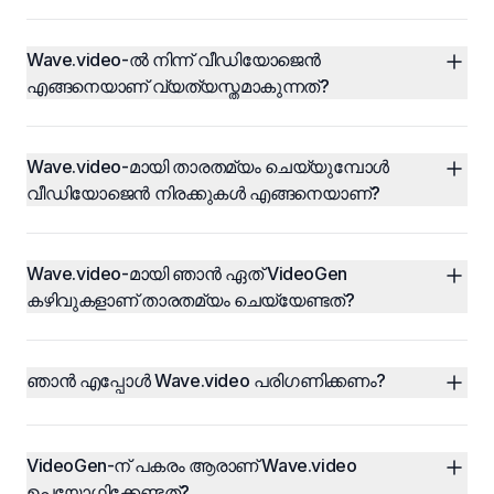
Wave.video-ൽ നിന്ന് വീഡിയോജെൻ 
എങ്ങനെയാണ് വ്യത്യസ്തമാകുന്നത്?
Wave.video-മായി താരതമ്യം ചെയ്യുമ്പോൾ 
വീഡിയോജെൻ നിരക്കുകൾ എങ്ങനെയാണ്?
Wave.video-മായി ഞാൻ ഏത് VideoGen 
കഴിവുകളാണ് താരതമ്യം ചെയ്യേണ്ടത്?
ഞാൻ എപ്പോൾ Wave.video പരിഗണിക്കണം?
VideoGen-ന് പകരം ആരാണ് Wave.video 
ഉപയോഗിക്കേണ്ടത്?