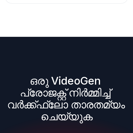
ഒരു VideoGen 
പ്രോജക്റ്റ് നിർമ്മിച്ച് 
വർക്ക്ഫ്ലോ താരതമ്യം 
ചെയ്യുക