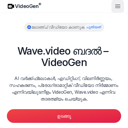
VideoGen
®
VideoGen
മുഖ്
ലോഞ്ച് വീഡിയോ കാണുക
പുതിയത്
Wave.video ബദൽ – 
VideoGen
AI വർക്ക്ഫ്ലോകൾ, എഡിറ്റിംഗ്, വിലനിർണ്ണയം, 
സഹകരണം, പ്രോഗ്രാമാറ്റിക് വീഡിയോ നിർമ്മാണം 
എന്നിവയിലുടനീളം VideoGen, Wave.video എന്നിവ 
താരതമ്യം ചെയ്യുക.
ഉടങ്ങൂ