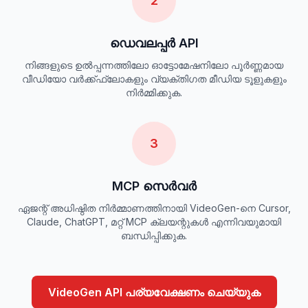
2
ഡെവലപ്പർ API
നിങ്ങളുടെ ഉൽപ്പന്നത്തിലോ ഓട്ടോമേഷനിലോ പൂർണ്ണമായ
വീഡിയോ വർക്ക്ഫ്ലോകളും വ്യക്തിഗത മീഡിയ ടൂളുകളും
നിർമ്മിക്കുക.
3
MCP സെർവർ
ഏജന്റ് അധിഷ്ഠിത നിർമ്മാണത്തിനായി VideoGen-നെ Cursor,
Claude, ChatGPT, മറ്റ് MCP ക്ലയന്റുകൾ എന്നിവയുമായി
ബന്ധിപ്പിക്കുക.
VideoGen API പര്യവേക്ഷണം ചെയ്യുക