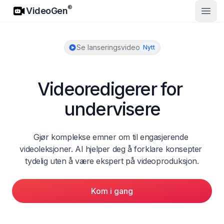
VideoGen
®
VideoGen
Åpne
Se lanseringsvideo
Nytt
Videoredigerer for 
undervisere
Gjør komplekse emner om til engasjerende 
videoleksjoner. AI hjelper deg å forklare konsepter 
tydelig uten å være ekspert på videoproduksjon.
Kom i gang