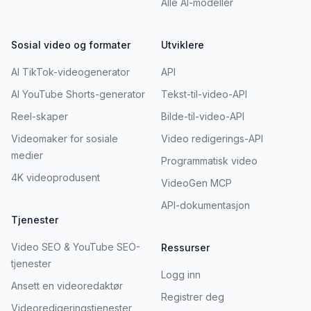
Alle AI-modeller
Sosial video og formater
Utviklere
AI TikTok-videogenerator
API
AI YouTube Shorts-generator
Tekst-til-video-API
Reel-skaper
Bilde-til-video-API
Videomaker for sosiale
Video redigerings-API
medier
Programmatisk video
4K videoprodusent
VideoGen MCP
API-dokumentasjon
Tjenester
Video SEO & YouTube SEO-
Ressurser
tjenester
Logg inn
Ansett en videoredaktør
Registrer deg
Videoredigeringstjenester