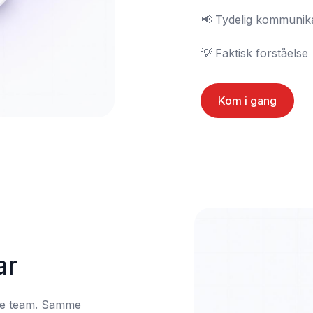
📢	Tydelig kommunikasjon

💡	Faktisk forståelse
Kom i gang
ar
le team. Samme 