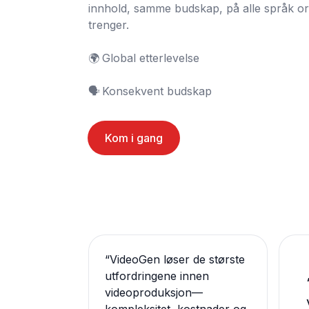
innhold, samme budskap, på alle språk or
trenger.

🌍	Global etterlevelse

🗣️	Konsekvent budskap
Kom i gang
“
VideoGen løser de største
utfordringene innen
videoproduksjon—