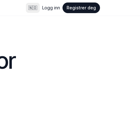
🇳🇴
Logg inn
Registrer deg
r 