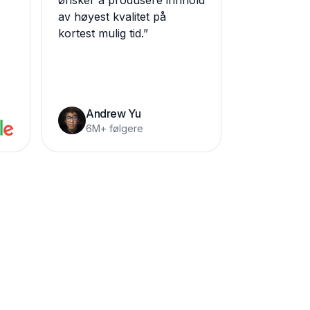
ønsker å produsere innhold
av høyest kvalitet på
kortest mulig tid.
”
Andrew Yu
6M+ følgere