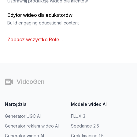
Usprawnij produkcję wideo dla klientów
Edytor wideo dla edukatorów
Build engaging educational content
Zobacz wszystko
Role
...
Stopka
VideoGen
Narzędzia
Modele wideo AI
Generator UGC AI
FLUX 3
Generator reklam wideo AI
Seedance 2.5
Generator wideo AI
Grok Imagine 1.5