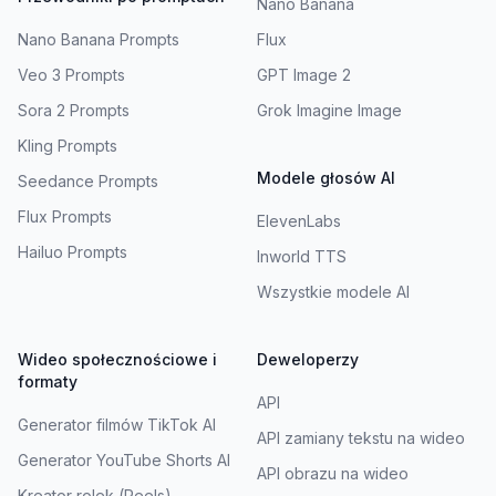
Nano Banana
Nano Banana Prompts
Flux
Veo 3 Prompts
GPT Image 2
Sora 2 Prompts
Grok Imagine Image
Kling Prompts
Modele głosów AI
Seedance Prompts
Flux Prompts
ElevenLabs
Hailuo Prompts
Inworld TTS
Wszystkie modele AI
Wideo społecznościowe i
Deweloperzy
formaty
API
Generator filmów TikTok AI
API zamiany tekstu na wideo
Generator YouTube Shorts AI
API obrazu na wideo
Kreator rolek (Reels)