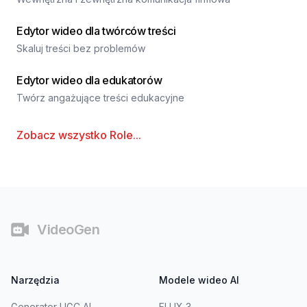
Edytor wideo dla twórców treści
Skaluj treści bez problemów
Edytor wideo dla edukatorów
Twórz angażujące treści edukacyjne
Zobacz wszystko
Role
...
Stopka
VideoGen
Narzędzia
Modele wideo AI
Generator UGC AI
FLUX 3