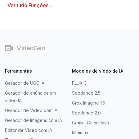
Ver tudo
Funções
...
Rodapé
VideoGen
Ferramentas
Modelos de vídeo de IA
Gerador de UGC IA
FLUX 3
Gerador de anúncios em
Seedance 2.5
vídeo IA
Grok Imagine 1.5
Gerador de Vídeo com IA
Seedance 2.0
Gerador de Imagens com IA
Gemini Omni Flash
Editor de Vídeo com IA
Minimax