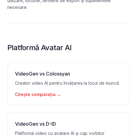
utilizare, locurile, termenii de export și suplimentele
necesare.
Platformă Avatar AI
VideoGen vs Colossyan
Creator video AI pentru învățarea la locul de muncă
Citește comparația
→
VideoGen vs D-ID
Platformă video cu avatare AI și cap vorbitor