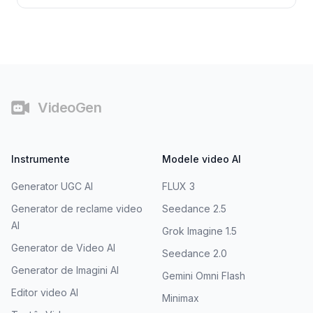
Subsol
VideoGen
Instrumente
Modele video AI
Generator UGC AI
FLUX 3
Generator de reclame video
Seedance 2.5
AI
Grok Imagine 1.5
Generator de Video AI
Seedance 2.0
Generator de Imagini AI
Gemini Omni Flash
Editor video AI
Minimax