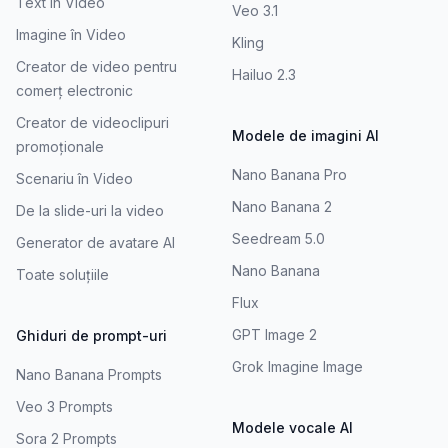
Text în Video
Veo 3.1
Imagine în Video
Kling
Creator de video pentru
Hailuo 2.3
comerț electronic
Creator de videoclipuri
Modele de imagini AI
promoționale
Nano Banana Pro
Scenariu în Video
Nano Banana 2
De la slide-uri la video
Seedream 5.0
Generator de avatare AI
Nano Banana
Toate soluțiile
Flux
GPT Image 2
Ghiduri de prompt-uri
Grok Imagine Image
Nano Banana Prompts
Veo 3 Prompts
Modele vocale AI
Sora 2 Prompts