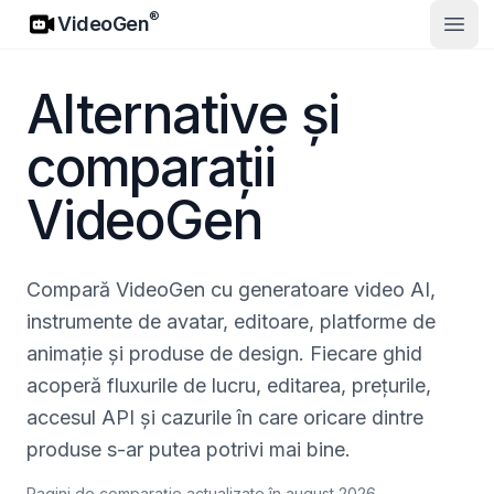
VideoGen
®
VideoGen
Desch
Alternative și
comparații
VideoGen
Compară VideoGen cu generatoare video AI,
instrumente de avatar, editoare, platforme de
animație și produse de design. Fiecare ghid
acoperă fluxurile de lucru, editarea, prețurile,
accesul API și cazurile în care oricare dintre
produse s-ar putea potrivi mai bine.
Pagini de comparație actualizate în august 2026.