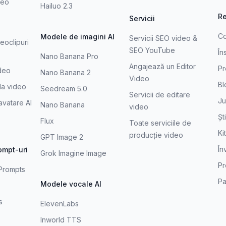
deo
Hailuo 2.3
R
Servicii
Co
Modele de imagini AI
Servicii SEO video &
eoclipuri
SEO YouTube
În
Nano Banana Pro
Angajează un Editor
Pr
ideo
Nano Banana 2
Video
Bl
 la video
Seedream 5.0
Servicii de editare
Ju
avatare AI
Nano Banana
video
Ști
Flux
Toate serviciile de
Ki
producție video
GPT Image 2
În
ompt-uri
Grok Imagine Image
Pr
Prompts
Pa
Modele vocale AI
s
s
ElevenLabs
Inworld TTS