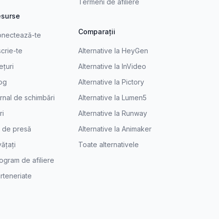
Termeni de afiliere
esurse
Comparații
nectează-te
scrie-te
Alternative la HeyGen
ețuri
Alternative la InVideo
og
Alternative la Pictory
rnal de schimbări
Alternative la Lumen5
ri
Alternative la Runway
t de presă
Alternative la Animaker
vățați
Toate alternativele
ogram de afiliere
rteneriate