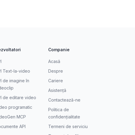
zvoltatori
Companie
I
Acasă
I Text-la-video
Despre
I de imagine în
Cariere
deoclip
Asistență
I de editare video
Contactează-ne
deo programatic
Politica de
ideoGen MCP
confidențialitate
cumente API
Termeni de serviciu