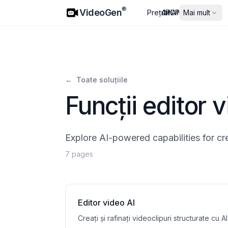
VideoGen
®
VideoGen
Prețuri
API
MCP
Afiliați
Mai mult
←
Toate soluțiile
Funcții editor 
Explore AI-powered capabilities for cr
7 pages
Editor video AI
Creați și rafinați videoclipuri structurate cu AI