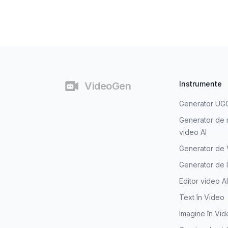
Subsol
Instrumente
VideoGen
Generator UGC
Generator de 
video AI
Generator de 
Generator de I
Editor video AI
Text în Video
Imagine în Vi