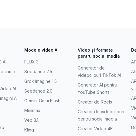
Modele video AI
Video și formate
De
pentru social media
 AI
FLUX 3
AP
Generator de
reclame
Seedance 2.5
AP
videoclipuri TikTok AI
Grok Imagine 1.5
AP
Generator AI pentru
Video AI
vi
Seedance 2.0
YouTube Shorts
magini AI
AP
Gemini Omni Flash
Creator de Reels
Vi
Minimax
Creator de videoclipuri
V
pentru social media
Veo 3.1
deo
Do
Creator Video 4K
Kling