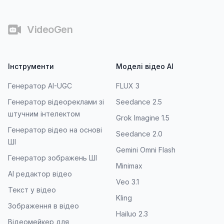
Футер
VideoGen
Інструменти
Моделі відео AI
Генератор AI-UGC
FLUX 3
Генератор відеореклами зі
Seedance 2.5
штучним інтелектом
Grok Imagine 1.5
Генератор відео на основі
Seedance 2.0
ШІ
Gemini Omni Flash
Генератор зображень ШІ
Minimax
AI редактор відео
Veo 3.1
Текст у відео
Kling
Зображення в відео
Hailuo 2.3
Відеомейкер для