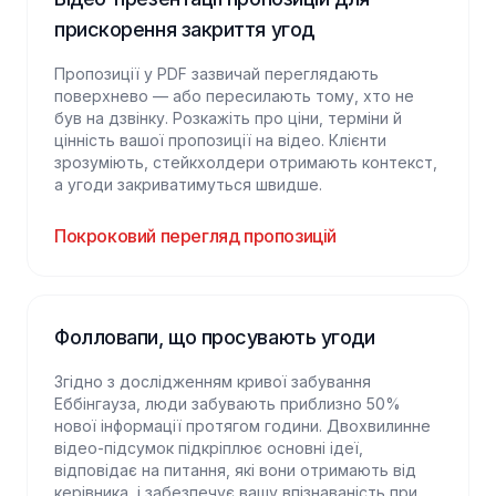
прискорення закриття угод
Пропозиції у PDF зазвичай переглядають
поверхнево — або пересилають тому, хто не
був на дзвінку. Розкажіть про ціни, терміни й
цінність вашої пропозиції на відео. Клієнти
зрозуміють, стейкхолдери отримають контекст,
а угоди закриватимуться швидше.
Покроковий перегляд пропозицій
Фолловапи, що просувають угоди
Згідно з дослідженням кривої забування
Еббінгауза, люди забувають приблизно 50%
нової інформації протягом години. Двохвилинне
відео-підсумок підкріплює основні ідеї,
відповідає на питання, які вони отримають від
керівника, і забезпечує вашу впізнаваність при