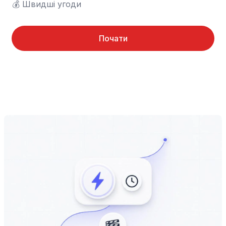
💰	Швидші угоди
Почати