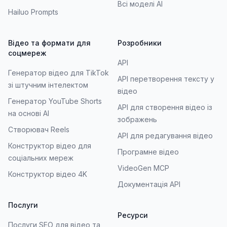
Всі моделі AI
Hailuo Prompts
Відео та формати для
Розробники
соцмереж
API
Генератор відео для TikTok
API перетворення тексту у
зі штучним інтелектом
відео
Генератор YouTube Shorts
API для створення відео із
на основі AI
зображень
Створювач Reels
API для редагування відео
Конструктор відео для
Програмне відео
соціальних мереж
VideoGen MCP
Конструктор відео 4K
Документація API
Послуги
Ресурси
Послуги SEO для відео та