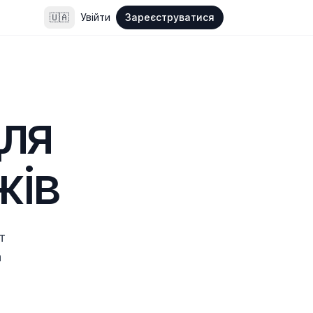
🇺🇦
Увійти
Зареєструватися
ля 
жів
 
 