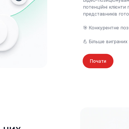
Відео-позиціонуван
потенційні клієнти
представників готов
🎯	Конкурентне позиціонування

💪	Більше виграних
Почати