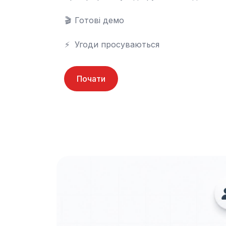
🎬	Готові демо

⚡	Угоди просуваються
Почати