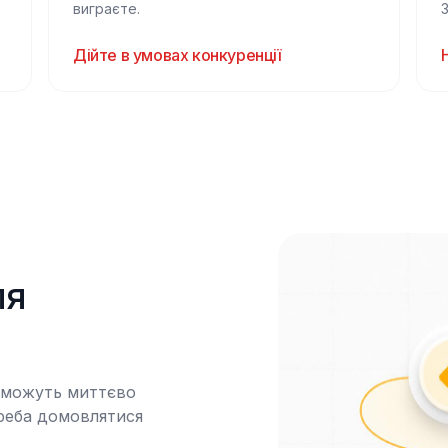
виграєте.
Дійте в умовах конкуренції
я 
 можуть миттєво 
реба домовлятися 