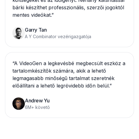
költségeket és az időigényt. Néhány kattintással
bárki készíthet professzionális, szerzői jogoktól
mentes videókat.
”
Garry Tan
A Y Combinator vezérigazgatója
“
A VideoGen a legkevésbé megbecsült eszköz a
tartalomkészítők számára, akik a lehető
legmagasabb minőségű tartalmat szeretnék
előállítani a lehető legrövidebb időn belül.
”
Andrew Yu
6M+ követő