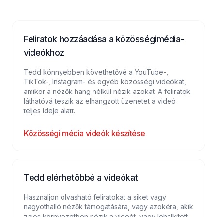
Feliratok hozzáadása a közösségimédia-
videókhoz
Tedd könnyebben követhetővé a YouTube-,
TikTok-, Instagram- és egyéb közösségi videókat,
amikor a nézők hang nélkül nézik azokat. A feliratok
láthatóvá teszik az elhangzott üzenetet a videó
teljes ideje alatt.
Közösségi média videók készítése
Tedd elérhetőbbé a videókat
Használjon olvasható feliratokat a siket vagy
nagyothalló nézők támogatására, vagy azokéra, akik
zajos környezetben nézik a videót, vagy lehalkított