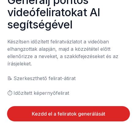
Generálj pontos 
videófeliratokat AI 
segítségével
Készítsen időzített feliratvázlatot a videóban 
elhangzottak alapján, majd a közzététel előtt 
ellenőrizze a neveket, a szakkifejezéseket és az 
írásjeleket.

📝	Szerkeszthető felirat-átirat

⏱️	Időzített képernyőfelirat
Kezdd el a feliratok generálását