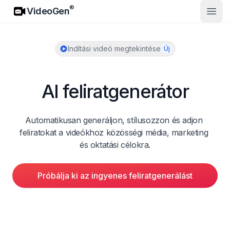
VideoGen
®
VideoGen
Nyisd
Indítási videó megtekintése
Új
AI feliratgenerátor
Automatikusan generáljon, stílusozzon és adjon 
feliratokat a videókhoz közösségi média, marketing 
és oktatási célokra.
Próbálja ki az ingyenes feliratgenerálást