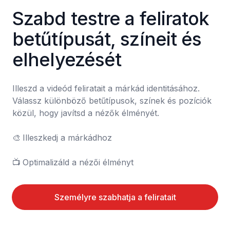
Szabd testre a feliratok 
betűtípusát, színeit és 
elhelyezését
Illeszd a videód feliratait a márkád identitásához. 
Válassz különböző betűtípusok, színek és pozíciók 
közül, hogy javítsd a nézők élményét.

🎨	Illeszkedj a márkádhoz

📺	Optimalizáld a nézői élményt
Személyre szabhatja a feliratait