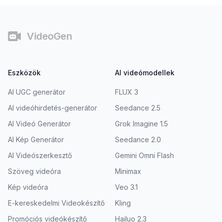
Lábjegyzet
VideoGen
Eszközök
AI videómodellek
AI UGC generátor
FLUX 3
AI videóhirdetés-generátor
Seedance 2.5
AI Videó Generátor
Grok Imagine 1.5
AI Kép Generátor
Seedance 2.0
AI Videószerkesztő
Gemini Omni Flash
Szöveg videóra
Minimax
Kép videóra
Veo 3.1
E-kereskedelmi Videokészítő
Kling
Promóciós videókészítő
Hailuo 2.3