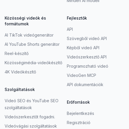
Minden AI modell
Közösségi videók és
Fejlesztők
formátumok
API
AI TikTok videógenerátor
Szövegből videó API
AI YouTube Shorts generátor
Képből videó API
Reel-készítő
Videószerkesztő API
Közösségimédia-videókészítő
Programozható videó
4K Videókészítő
VideoGen MCP
API dokumentációk
Szolgáltatások
Videó SEO és YouTube SEO
Erőforrások
szolgáltatások
Bejelentkezés
Videószerkesztőt fogadni.
Regisztráció
Videóvágási szolgáltatások