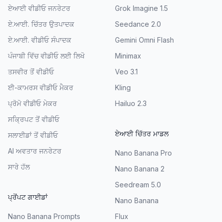
ਏਆਈ ਵੀਡੀਓ ਜਨਰੇਟਰ
Grok Imagine 1.5
ਏ.ਆਈ. ਚਿੱਤਰ ਉਤਪਾਦਕ
Seedance 2.0
ਏ.ਆਈ. ਵੀਡੀਓ ਸੰਪਾਦਕ
Gemini Omni Flash
ਪੰਜਾਬੀ ਵਿੱਚ ਵੀਡੀਓ ਲਈ ਲਿਖੋ
Minimax
ਤਸਵੀਰ ਤੋਂ ਵੀਡੀਓ
Veo 3.1
ਈ-ਕਾਮਰਸ ਵੀਡੀਓ ਮੈਕਰ
Kling
ਪ੍ਰੋਮੋ ਵੀਡੀਓ ਮੇਕਰ
Hailuo 2.3
ਸਕ੍ਰਿਪਟ ਤੋਂ ਵੀਡੀਓ
ਏਆਈ ਚਿੱਤਰ ਮਾਡਲ
ਸਲਾਈਡਾਂ ਤੋਂ ਵੀਡੀਓ
AI ਅਵਤਾਰ ਜਨਰੇਟਰ
Nano Banana Pro
ਸਾਰੇ ਹੱਲ
Nano Banana 2
Seedream 5.0
ਪ੍ਰੋਂਪਟ ਗਾਈਡਾਂ
Nano Banana
Nano Banana Prompts
Flux