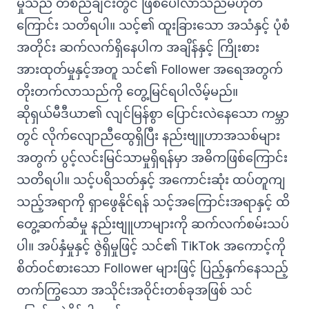
မှုသည် တစ်ညချင်းတွင် ဖြစ်ပေါ်လာသည်မဟုတ်
ကြောင်း သတိရပါ။ သင့်၏ ထူးခြားသော အသံနှင့် ပုံစံ
အတိုင်း ဆက်လက်ရှိနေပါက အချိန်နှင့် ကြိုးစား
အားထုတ်မှုနှင့်အတူ သင်၏ Follower အရေအတွက်
တိုးတက်လာသည်ကို တွေ့မြင်ရပါလိမ့်မည်။
ဆိုရှယ်မီဒီယာ၏ လျင်မြန်စွာ ပြောင်းလဲနေသော ကမ္ဘာ
တွင် လိုက်လျောညီထွေရှိပြီး နည်းဗျူဟာအသစ်များ
အတွက် ပွင့်လင်းမြင်သာမှုရှိရန်မှာ အဓိကဖြစ်ကြောင်း
သတိရပါ။ သင့်ပရိသတ်နှင့် အကောင်းဆုံး ထပ်တူကျ
သည့်အရာကို ရှာဖွေနိုင်ရန် သင့်အကြောင်းအရာနှင့် ထိ
တွေ့ဆက်ဆံမှု နည်းဗျူဟာများကို ဆက်လက်စမ်းသပ်
ပါ။ အပ်နှံမှုနှင့် ဇွဲရှိမှုဖြင့် သင်၏ TikTok အကောင့်ကို
စိတ်ဝင်စားသော Follower များဖြင့် ပြည့်နှက်နေသည့်
တက်ကြွသော အသိုင်းအဝိုင်းတစ်ခုအဖြစ် သင်