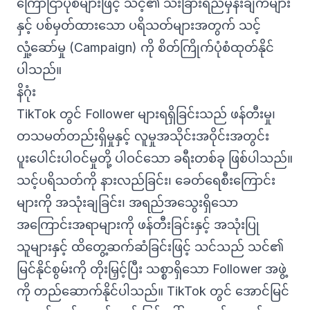
ကြော်ငြာပုံစံများဖြင့် သင့်၏ သီးခြားရည်မှန်းချက်များ
နှင့် ပစ်မှတ်ထားသော ပရိသတ်များအတွက် သင့်
လှုံ့ဆော်မှု (Campaign) ကို စိတ်ကြိုက်ပုံစံထုတ်နိုင်
ပါသည်။
နိဂုံး
TikTok တွင် Follower များရရှိခြင်းသည် ဖန်တီးမှု၊
တသမတ်တည်းရှိမှုနှင့် လူမှုအသိုင်းအဝိုင်းအတွင်း
ပူးပေါင်းပါဝင်မှုတို့ ပါဝင်သော ခရီးတစ်ခု ဖြစ်ပါသည်။
သင့်ပရိသတ်ကို နားလည်ခြင်း၊ ခေတ်ရေစီးကြောင်း
များကို အသုံးချခြင်း၊ အရည်အသွေးရှိသော
အကြောင်းအရာများကို ဖန်တီးခြင်းနှင့် အသုံးပြု
သူများနှင့် ထိတွေ့ဆက်ဆံခြင်းဖြင့် သင်သည် သင်၏
မြင်နိုင်စွမ်းကို တိုးမြှင့်ပြီး သစ္စာရှိသော Follower အဖွဲ့
ကို တည်ဆောက်နိုင်ပါသည်။ TikTok တွင် အောင်မြင်