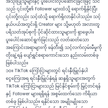
အသုံးပြုသူများနှင့် ပူးပေါင်းလုပ်ဆောင်ခြင်းဖြင့် သင်
သည် ၎င်းတို့၏ Follower များထံသို့ ရောက်ရှိနိုင်ပြီး
၎င်းတို့လည်း သင့်ထံသို့ ရောက်ရှိလာနိုင်ပါသည်။ သင့်
နယ်ပယ်အတွင်းရှိ Creator များ သို့မဟုတ် အလားတူ
ပရိသတ်အုပ်စုကို ပိုင်ဆိုင်ထားသူများကို ရှာဖွေပါ။
ပူးပေါင်းဆောင်ရွက်ခြင်းသည် လတ်ဆတ်သော
အကြောင်းအရာများကို ဖန်တီး၍ သင့်လက်လှမ်းမီမှုကို
တိုးချဲ့ရန် ပျော်ရွှင်စရာကောင်းသော နည်းလမ်းတစ်ခု
ဖြစ်ပါသည်။
၁၀။ TikTok ကြော်ငြာများတွင် ရင်းနှီးမြှုပ်နှံပါ
ငွေကြေးအရ ရင်းနှီးမြှုပ်နှံရန် ဆန္ဒရှိသူများအတွက်
TikTok ကြော်ငြာများသည် မြင်နိုင်စွမ်းကို မြှင့်တင်ရန်
နှင့် Follower များရရှိရန် အစွမ်းထက်သော ကိရိယာ
တစ်ခု ဖြစ်ပါသည်။ ရနိုင်သော အမျိုးမျိုးသော