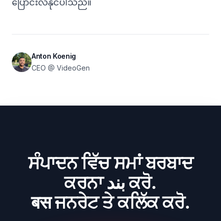
ပြောင်းလဲနိုင်ပါသည်။
Anton Koenig
CEO @ VideoGen
ਸੰਪਾਦਨ ਵਿੱਚ ਸਮਾਂ ਬਰਬਾਦ
ਕਰਨਾ بند ਕਰੋ.
बस ਜਨਰੇਟ ਤੇ ਕਲਿੱਕ ਕਰੋ.