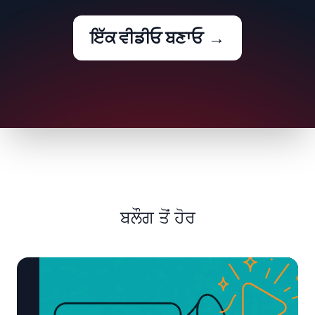
ਇੱਕ ਵੀਡੀਓ ਬਣਾਓ
→
ਬਲੌਗ ਤੋਂ ਹੋਰ