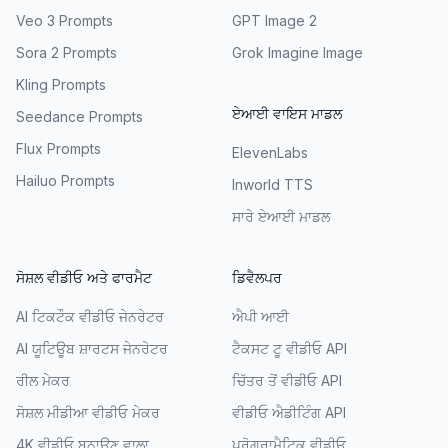
Veo 3 Prompts
GPT Image 2
Sora 2 Prompts
Grok Imagine Image
Kling Prompts
ਏਆਈ ਵਾਇਸ ਮਾਡਲ
Seedance Prompts
Flux Prompts
ElevenLabs
Hailuo Prompts
Inworld TTS
ਸਾਰੇ ਏਆਈ ਮਾਡਲ
ਸੋਸ਼ਲ ਵੀਡੀਓ ਅਤੇ ਫਾਰਮੈਟ
ਡਿਵੈਲਪਰ
AI ਟਿਕਟੌਕ ਵੀਡੀਓ ਜੇਨਰੇਟਰ
ਐਪੀ ਆਈ
AI ਯੂਟਿਊਬ ਸ਼ਾਰਟਸ ਜੇਨਰੇਟਰ
ਟੈਕਸਟ ਟੂ ਵੀਡੀਓ API
ਰੀਲ ਮੇਕਰ
ਚਿੱਤਰ ਤੋਂ ਵੀਡੀਓ API
ਸੋਸ਼ਲ ਮੀਡੀਆ ਵੀਡੀਓ ਮੇਕਰ
ਵੀਡੀਓ ਐਡੀਟਿੰਗ API
4K ਵੀਡੀਓ ਬਨਾਉਣ ਵਾਲਾ
ਪ੍ਰੋਗ੍ਰਾਮੈਟਿਕ ਵੀਡੀਓ