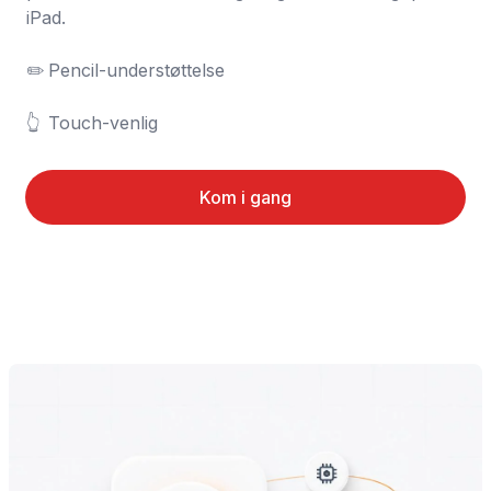
iPad.

✏️	Pencil-understøttelse

👆	Touch-venlig
Kom i gang