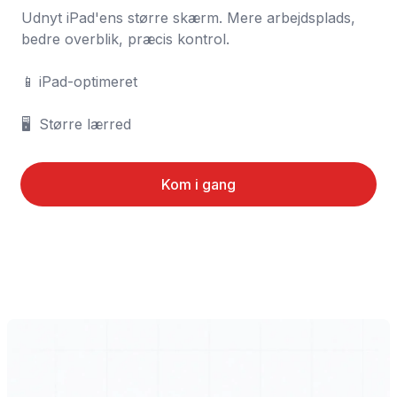
Udnyt iPad'ens større skærm. Mere arbejdsplads, 
bedre overblik, præcis kontrol.

📱	iPad-optimeret

🖥️	Større lærred
Kom i gang