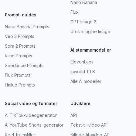
Nano Banana
Flux
Prompt-guides
GPT Image 2
Nano Banana Prompts
Grok Imagine Image
Veo 3 Prompts
Sora 2 Prompts
AI stemmemodeller
Kling Prompts
ElevenLabs
Seedance Prompts
Inworld TTS
Flux Prompts
Alle AI modeller
Hailuo Prompts
Social video og formater
Udviklere
AI TikTok-videogenerator
API
AI YouTube Shorts-generator
Tekst-til-video API
Reel-fremstiller
Billede-til-video-API