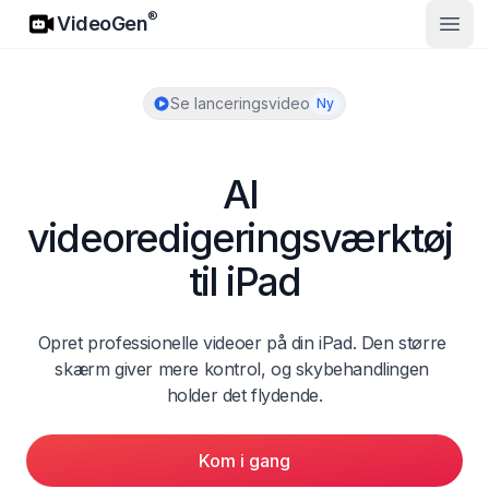
VideoGen
®
VideoGen
Åbn 
Se lanceringsvideo
Ny
AI 
videoredigeringsværktøj 
til iPad
Opret professionelle videoer på din iPad. Den større 
skærm giver mere kontrol, og skybehandlingen 
holder det flydende.
Kom i gang