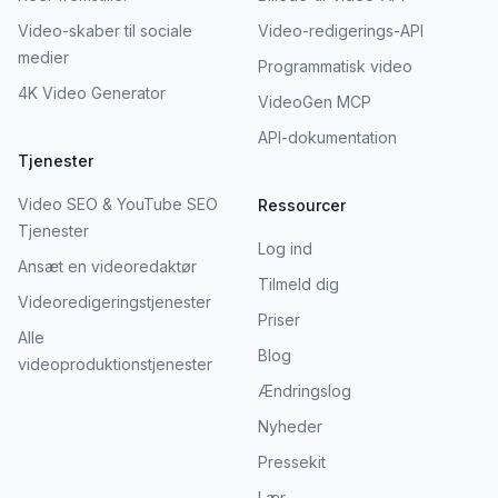
Video-skaber til sociale
Video-redigerings-API
medier
Programmatisk video
4K Video Generator
VideoGen MCP
API-dokumentation
Tjenester
Video SEO & YouTube SEO
Ressourcer
Tjenester
Log ind
Ansæt en videoredaktør
Tilmeld dig
Videoredigeringstjenester
Priser
Alle
Blog
videoproduktionstjenester
Ændringslog
Nyheder
Pressekit
Lær