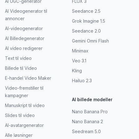
AI UGC-generator
FLUX 3
AI Videogenerator til
Seedance 2.5
annoncer
Grok Imagine 1.5
AI-videogenerator
Seedance 2.0
AI Billedegenerator
Gemini Omni Flash
AI video redigerer
Minimax
Text til video
Veo 3.1
Billede til Video
Kling
E-handel Video Maker
Hailuo 2.3
Video-fremstiller til
kampagner
AI billede modeller
Manuskript til video
Nano Banana Pro
Slides til video
Nano Banana 2
AI-avatargenerator
Seedream 5.0
Alle løsninger