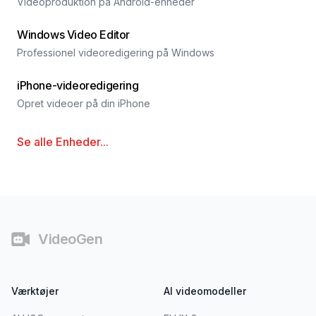
Videoproduktion på Android-enheder
Windows Video Editor
Professionel videoredigering på Windows
iPhone-videoredigering
Opret videoer på din iPhone
Se alle
Enheder
...
Fodnote
VideoGen
Værktøjer
AI videomodeller