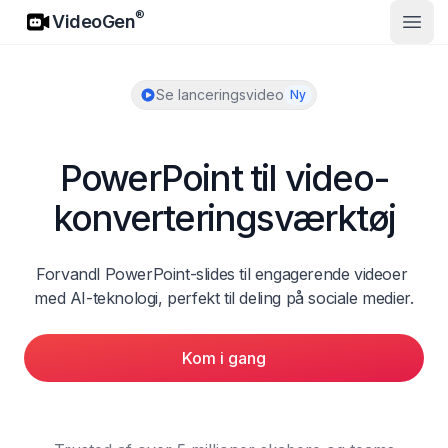
VideoGen
®
VideoGen
Åbn 
Se lanceringsvideo
Ny
PowerPoint til video-
konverteringsværktøj
Forvandl PowerPoint-slides til engagerende videoer 
med AI-teknologi, perfekt til deling på sociale medier.
Kom i gang