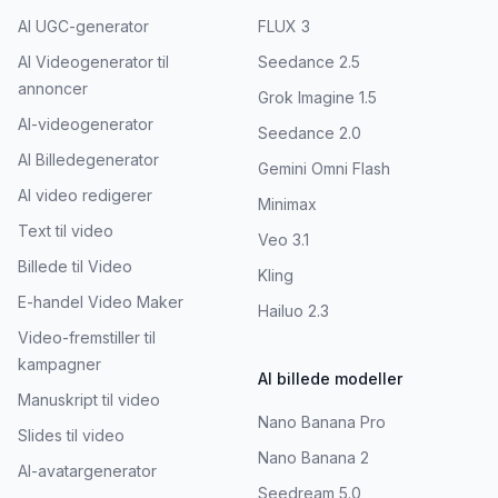
AI UGC-generator
FLUX 3
AI Videogenerator til
Seedance 2.5
annoncer
Grok Imagine 1.5
AI-videogenerator
Seedance 2.0
AI Billedegenerator
Gemini Omni Flash
AI video redigerer
Minimax
Text til video
Veo 3.1
Billede til Video
Kling
E-handel Video Maker
Hailuo 2.3
Video-fremstiller til
kampagner
AI billede modeller
Manuskript til video
Nano Banana Pro
Slides til video
Nano Banana 2
AI-avatargenerator
Seedream 5.0