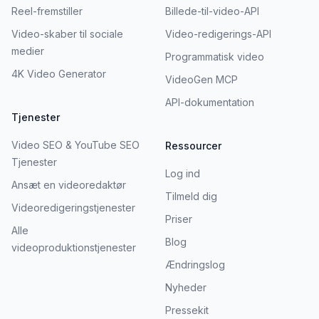
Reel-fremstiller
Billede-til-video-API
Video-skaber til sociale
Video-redigerings-API
medier
Programmatisk video
4K Video Generator
VideoGen MCP
API-dokumentation
Tjenester
Video SEO & YouTube SEO
Ressourcer
Tjenester
Log ind
Ansæt en videoredaktør
Tilmeld dig
Videoredigeringstjenester
Priser
Alle
Blog
videoproduktionstjenester
Ændringslog
Nyheder
Pressekit