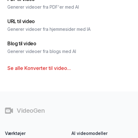
Generer videoer fra PDF'er med AI
URL til video
Generer videoer fra hjemmesider med IA
Blog til video
Generer videoer fra blogs med AI
Se alle
Konverter til video
...
Fodnote
VideoGen
Værktøjer
AI videomodeller