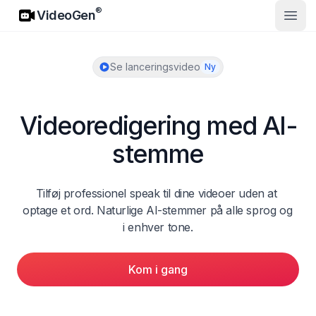
VideoGen
®
VideoGen
Åbn 
Se lanceringsvideo
Ny
Videoredigering med AI-
stemme
Tilføj professionel speak til dine videoer uden at 
optage et ord. Naturlige AI-stemmer på alle sprog og 
i enhver tone.
Kom i gang