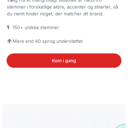
Vælg fra et mangfoldigt bibliotek af naturtro 
stemmer i forskellige aldre, accenter og stilarter, så 
du nemt finder noget, der matcher dit brand.

🎙️	150+ unikke stemmer

🌍	Mere end 40 sprog understøttet
Kom i gang