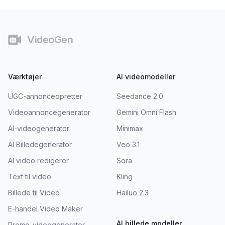
Fodnote
VideoGen
Værktøjer
AI videomodeller
UGC-annonceopretter
Seedance 2.0
Videoannoncegenerator
Gemini Omni Flash
AI-videogenerator
Minimax
AI Billedegenerator
Veo 3.1
AI video redigerer
Sora
Text til video
Kling
Billede til Video
Hailuo 2.3
E-handel Video Maker
AI billede modeller
Promo-videogenerator