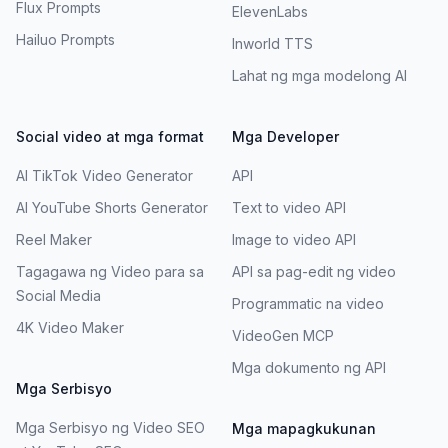
Flux Prompts
ElevenLabs
Hailuo Prompts
Inworld TTS
Lahat ng mga modelong AI
Social video at mga format
Mga Developer
AI TikTok Video Generator
API
AI YouTube Shorts Generator
Text to video API
Reel Maker
Image to video API
Tagagawa ng Video para sa
API sa pag-edit ng video
Social Media
Programmatic na video
4K Video Maker
VideoGen MCP
Mga dokumento ng API
Mga Serbisyo
Mga Serbisyo ng Video SEO
Mga mapagkukunan