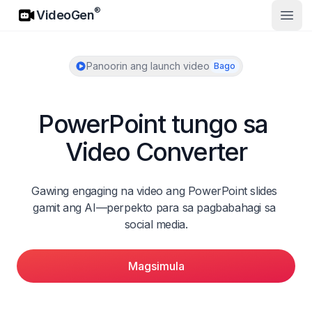
VideoGen
®
VideoGen
Buks
Panoorin ang launch video
Bago
PowerPoint tungo sa 
Video Converter
Gawing engaging na video ang PowerPoint slides 
gamit ang AI—perpekto para sa pagbabahagi sa 
social media.
Magsimula