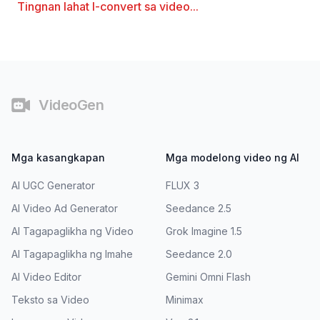
Tingnan lahat
I-convert sa video
...
Footer
VideoGen
Mga kasangkapan
Mga modelong video ng AI
AI UGC Generator
FLUX 3
AI Video Ad Generator
Seedance 2.5
AI Tagapaglikha ng Video
Grok Imagine 1.5
AI Tagapaglikha ng Imahe
Seedance 2.0
AI Video Editor
Gemini Omni Flash
Teksto sa Video
Minimax