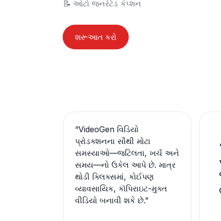
📝	ઓટો જનરેટેડ કેપ્શન
શરૂઆત કરો
“
VideoGen વિડિયો
પ્રોડક્શનના સૌથી મોટા
સમસ્યાઓ—જટિલતા, ખર્ચ અને
સમય—નો ઉકેલ આપે છે. માત્ર
થોડી ક્લિક્સમાં, કોઈપણ
વ્યાવસાયિક, કૉપિરાઇટ-મુક્ત
વીડિયો બનાવી શકે છે.
”