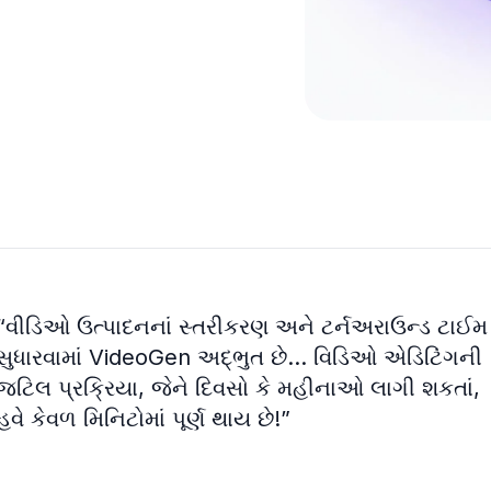
“
વીડિઓ ઉત્પાદનનાં સ્તરીકરણ અને ટર્નઅરાઉન્ડ ટાઈમ
સુધારવામાં VideoGen અદ્ભુત છે... વિડિઓ એડિટિંગની
જટિલ પ્રક્રિયા, જેને દિવસો કે મહીનાઓ લાગી શકતાં,
હવે કેવળ મિનિટોમાં પૂર્ણ થાય છે!
”