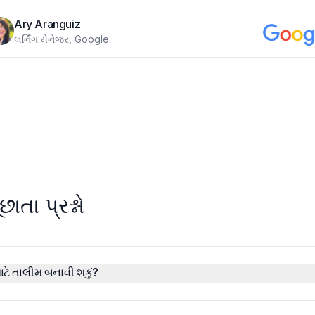
Ary Aranguiz
લર્નિંગ મેનેજર, Google
છાતા પ્રશ્નો
 માટે તાલીમ બનાવી શકું?