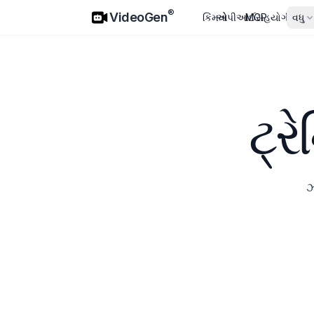
VideoGen
®
VideoGen
કિંમતો
એપીઆઈ
MCP
સહયોગીઓ
વધુ
ટ્ર
ઝ