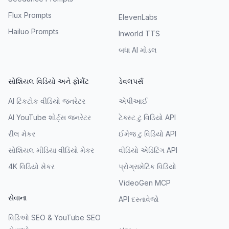
Flux Prompts
ElevenLabs
Hailuo Prompts
Inworld TTS
બધા AI મોડલ
સોશિયલ વિડિયો અને ફોર્મેટ
ડેવલપર્સ
AI ટિકટોક વીડિયો જનરેટર
એપીઆઈ
AI YouTube શોર્ટ્સ જનરેટર
ટેક્સ્ટ ટુ વિડિયો API
રીલ મેકર
ઈમેજ ટુ વિડિયો API
સોશિયલ મીડિયા વીડિયો મેકર
વીડિયો એડિટિંગ API
4K વિડિયો મેકર
પ્રોગ્રામેટિક વિડિયો
VideoGen MCP
સેવાના
API દસ્તાવેજો
વિડિઓ SEO & YouTube SEO