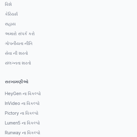
વિશે
કેરિયર્સ
સહાય
અમારો સંપર્ક કરો
ગોપનીયતા નીતિ
સેવા ની શરતો
સંલગ્નતા શરતો
સરખામણીઓ
HeyGen ના વિકલ્પો
InVideo ના વિકલ્પો
Pictory ના વિકલ્પો
Lumen5 ના વિકલ્પો
Runway ના વિકલ્પો