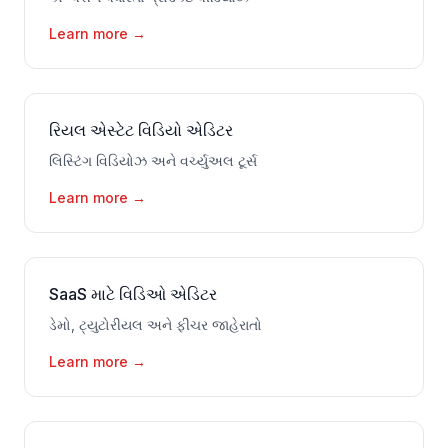
Learn more
→
રિયલ એસ્ટેટ વિડિયો એડિટર
લિસ્ટિંગ વિડિયોઝ અને વર્ચ્યુઅલ ટૂર્સ
Learn more
→
SaaS માટે વિડિઓ એડિટર
ડેમો, ટ્યુટોરીયલ અને ફીચર જાહેરાતો
Learn more
→