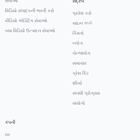
સેવાઓ
સંદ્રબ
વિડિયો સંપાદકની ભરતી કરો
પ્રવેશ કરો
વીડિયો એડિટિંગ સેવાઓ
સાઇન ಅಪ
બધા વિડિયો ઉત્પાદન સેવાઓ
કિંમતો
બ્લોગ
ચેન્જલોગ
સમાચાર
પ્રેસ કિટ
શીખો
સંબંધી પ્રોગ્રામ
સંયોગો
કંપની
ઘર