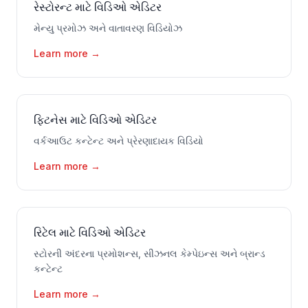
રેસ્ટોરન્ટ માટે વિડિઓ એડિટર
મેન્યુ પ્રમોઝ અને વાતાવરણ વિડિયોઝ
Learn more
→
ફિટનેસ માટે વિડિઓ એડિટર
વર્કઆઉટ કન્ટેન્ટ અને પ્રેરણાદાયક વિડિયો
Learn more
→
રિટેલ માટે વિડિઓ એડિટર
સ્ટોરની અંદરના પ્રમોશન્સ, સીઝનલ કેમ્પેઇન્સ અને બ્રાન્ડ
કન્ટેન્ટ
Learn more
→