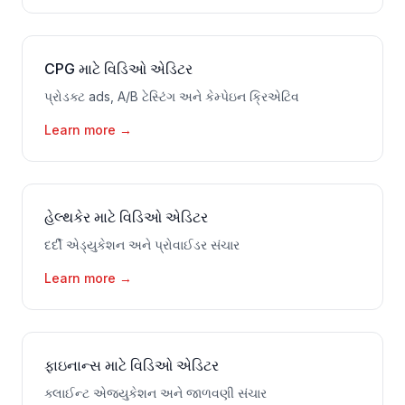
CPG માટે વિડિઓ એડિટર
પ્રોડક્ટ ads, A/B ટેસ્ટિંગ અને કેમ્પેઇન ક્રિએટિવ
Learn more
→
હેલ્થકેર માટે વિડિઓ એડિટર
દર્દી એડ્યુકેશન અને પ્રોવાઈડર સંચાર
Learn more
→
ફાઇનાન્સ માટે વિડિઓ એડિટર
ક્લાઈન્ટ એજ્યુકેશન અને જાળવણી સંચાર