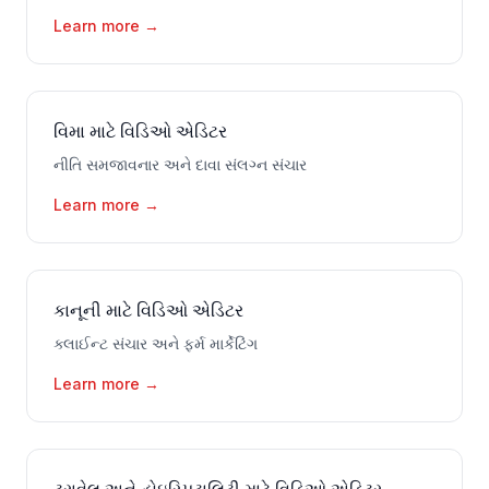
Learn more
→
વિમા માટે વિડિઓ એડિટર
નીતિ સમજાવનાર અને દાવા સંલગ્ન સંચાર
Learn more
→
કાનૂની માટે વિડિઓ એડિટર
ક્લાઈન્ટ સંચાર અને ફર્મ માર્કેટિંગ
Learn more
→