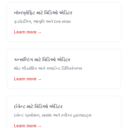
નૉનપ્રોફિટ માટે વિડિઓ એડિટર
ફંડરેઇઝિંગ, જાગૃતિ અને દાતા સંચાર
Learn more
→
કન્સલ્ટિંગ માટે વિડિઓ એડિટર
થોટ લીડરશિપ અને ક્લાઈન્ટ ડિલિવરેબલ્સ
Learn more
→
ઈવેન્ટ માટે વિડિઓ એડિટર
ઇવેન્ટ પ્રમોશન, સારાંશ અને સ્પીકર હાઇલાઇટ્સ
Learn more
→