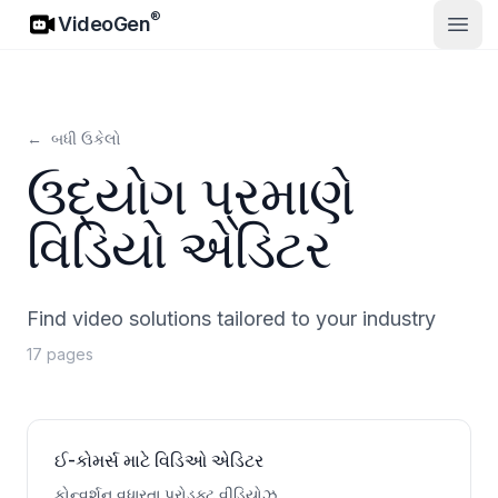
VideoGen
®
VideoGen
ખુલ્લો
←
બધી ઉકેલો
ઉદ્યોગ પ્રમાણે
વિડિયો એડિટર
Find video solutions tailored to your industry
17 pages
ઈ-કોમર્સ માટે વિડિઓ એડિટર
કોન્વર્શન વધારતા પ્રોડક્ટ વીડિયોઝ