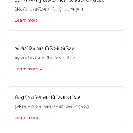
ટ્રાવેલ અને હોઇસ્પિટાલિટી માટે વિડિઓ એડિટર
ડેસ્ટિનેશન માર્કેટિંગ અને મહેમાન અનુભવ
Learn more
→
ઓટોમોટિવ માટે વિડિઓ એડિટર
વાહન શોકેસ અને ડીલરશિપ માર્કેટિંગ
Learn more
→
મેન્યુફેક્ચરિંગ માટે વિડિઓ એડિટર
ટ્રેનિંગ, સલામતી અને ઉત્પાદ દસ્તાવેજીકરણ
Learn more
→