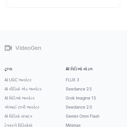
ફૂટર
VideoGen
ટૂલ્સ
AI વિડિઓ મોડલ
AI UGC જનરેટર
FLUX 3
AI વીડિયો એડ જનરેટર
Seedance 2.5
AI વિડિઓ જનરેટર
Grok Imagine 1.5
એઆઈ છબી જનરેટર
Seedance 2.0
AI વિડિયો સંપાદક
Gemini Omni Flash
ટેક્સ્ટને વિડિયોમાં
Minimax