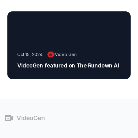
Oct 15, 2024
Video Gen
VideoGen featured on The Rundown AI
फुटर
VideoGen