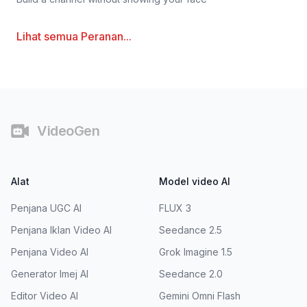
Lihat semua
Peranan
...
Pengaki
VideoGen
Alat
Model video AI
Penjana UGC AI
FLUX 3
Penjana Iklan Video AI
Seedance 2.5
Penjana Video AI
Grok Imagine 1.5
Generator Imej AI
Seedance 2.0
Editor Video AI
Gemini Omni Flash