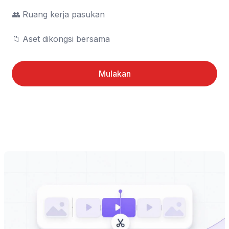
👥	Ruang kerja pasukan

📁	Aset dikongsi bersama
Mulakan