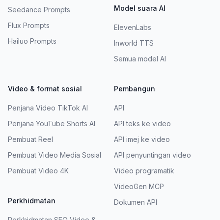
Model suara AI
Seedance Prompts
Flux Prompts
ElevenLabs
Hailuo Prompts
Inworld TTS
Semua model AI
Video & format sosial
Pembangun
Penjana Video TikTok AI
API
Penjana YouTube Shorts AI
API teks ke video
Pembuat Reel
API imej ke video
Pembuat Video Media Sosial
API penyuntingan video
Pembuat Video 4K
Video programatik
VideoGen MCP
Perkhidmatan
Dokumen API
Perkhidmatan SEO Video &