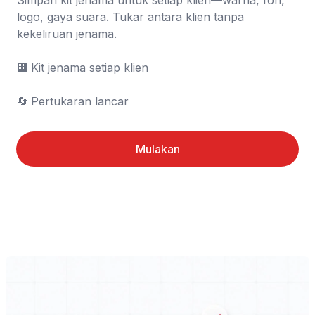
Simpan kit jenama untuk setiap klien—warna, fon, 
logo, gaya suara. Tukar antara klien tanpa 
kekeliruan jenama.

🏢	Kit jenama setiap klien

🔄	Pertukaran lancar
Mulakan