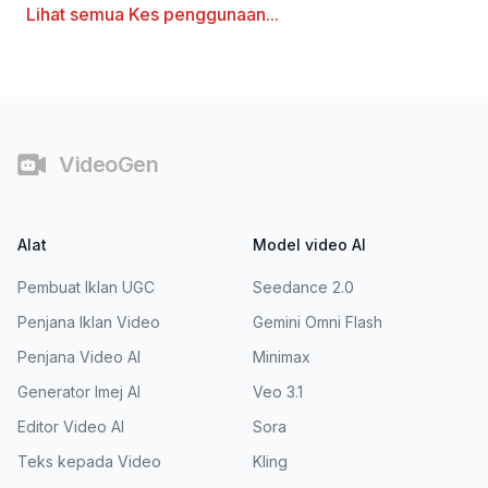
Lihat semua
Kes penggunaan
...
Pengaki
VideoGen
Alat
Model video AI
Pembuat Iklan UGC
Seedance 2.0
Penjana Iklan Video
Gemini Omni Flash
Penjana Video AI
Minimax
Generator Imej AI
Veo 3.1
Editor Video AI
Sora
Teks kepada Video
Kling