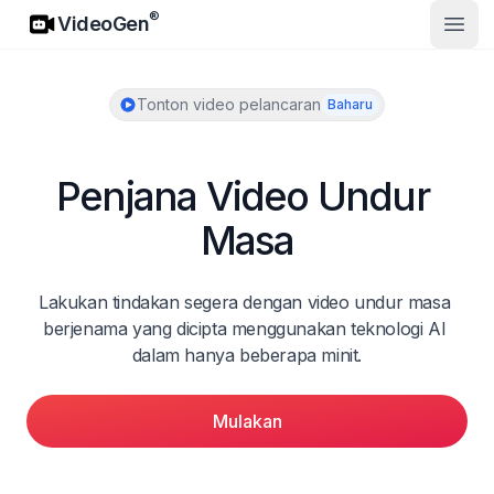
VideoGen
®
VideoGen
Buka
Tonton video pelancaran
Baharu
Penjana Video Undur 
Masa
Lakukan tindakan segera dengan video undur masa 
berjenama yang dicipta menggunakan teknologi AI 
dalam hanya beberapa minit.
Mulakan