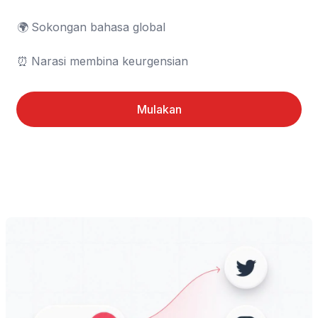
🌍	Sokongan bahasa global

⏰	Narasi membina keurgensian
Mulakan