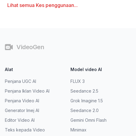
Lihat semua
Kes penggunaan
...
Pengaki
VideoGen
Alat
Model video AI
Penjana UGC AI
FLUX 3
Penjana Iklan Video AI
Seedance 2.5
Penjana Video AI
Grok Imagine 1.5
Generator Imej AI
Seedance 2.0
Editor Video AI
Gemini Omni Flash
Teks kepada Video
Minimax