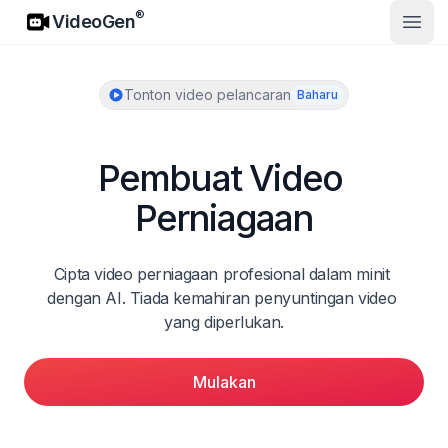
VideoGen
®
VideoGen
Buka
Tonton video pelancaran
Baharu
Pembuat Video 
Perniagaan
Cipta video perniagaan profesional dalam minit 
dengan AI. Tiada kemahiran penyuntingan video 
yang diperlukan.
Mulakan