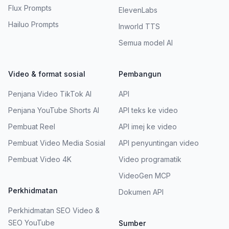
Flux Prompts
ElevenLabs
Hailuo Prompts
Inworld TTS
Semua model AI
Video & format sosial
Pembangun
Penjana Video TikTok AI
API
Penjana YouTube Shorts AI
API teks ke video
Pembuat Reel
API imej ke video
Pembuat Video Media Sosial
API penyuntingan video
Pembuat Video 4K
Video programatik
VideoGen MCP
Perkhidmatan
Dokumen API
Perkhidmatan SEO Video &
SEO YouTube
Sumber