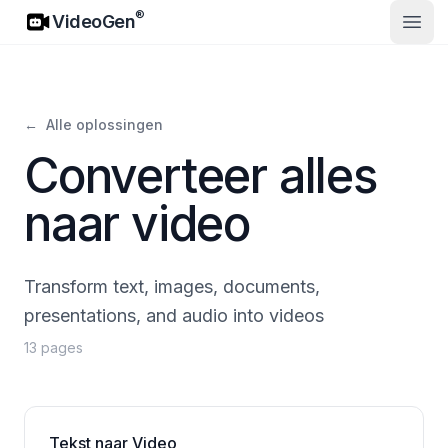
VideoGen
®
VideoGen
Open
←
Alle oplossingen
Converteer alles
naar video
Transform text, images, documents,
presentations, and audio into videos
13 pages
Tekst naar Video