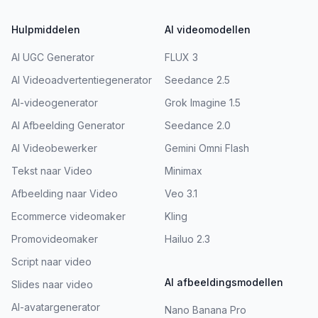
Hulpmiddelen
AI videomodellen
AI UGC Generator
FLUX 3
AI Videoadvertentiegenerator
Seedance 2.5
AI-videogenerator
Grok Imagine 1.5
AI Afbeelding Generator
Seedance 2.0
AI Videobewerker
Gemini Omni Flash
Tekst naar Video
Minimax
Afbeelding naar Video
Veo 3.1
Ecommerce videomaker
Kling
Promovideomaker
Hailuo 2.3
Script naar video
AI afbeeldingsmodellen
Slides naar video
AI-avatargenerator
Nano Banana Pro