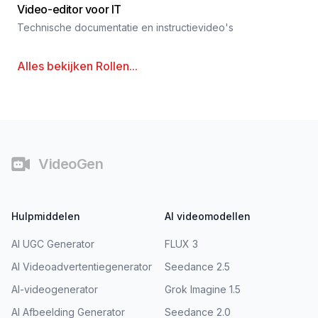
Video-editor voor IT
Technische documentatie en instructievideo's
Alles bekijken
Rollen
...
Voettekst
VideoGen
Hulpmiddelen
AI videomodellen
AI UGC Generator
FLUX 3
AI Videoadvertentiegenerator
Seedance 2.5
AI-videogenerator
Grok Imagine 1.5
AI Afbeelding Generator
Seedance 2.0