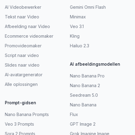
AI Videobewerker
Gemini Omni Flash
Tekst naar Video
Minimax
Afbeelding naar Video
Veo 3.1
Ecommerce videomaker
Kling
Promovideomaker
Hailuo 2.3
Script naar video
AI afbeeldingsmodellen
Slides naar video
AI-avatargenerator
Nano Banana Pro
Alle oplossingen
Nano Banana 2
Seedream 5.0
Prompt-gidsen
Nano Banana
Nano Banana Prompts
Flux
Veo 3 Prompts
GPT Image 2
Sora 2 Prompts
Grok Imagine Image